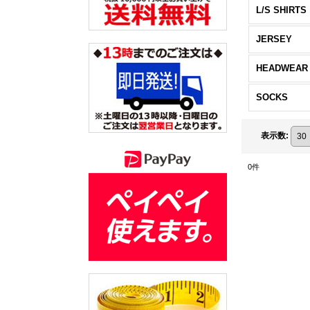
L/S SHIRTS
JERSEY
HEADWEAR
SOCKS
表示数
:
0
件