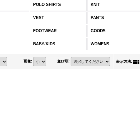
POLO SHIRTS
KNIT
VEST
PANTS
FOOTWEAR
GOODS
BABY/KIDS
WOMENS
画像
:
並び順
:
表示方法
: