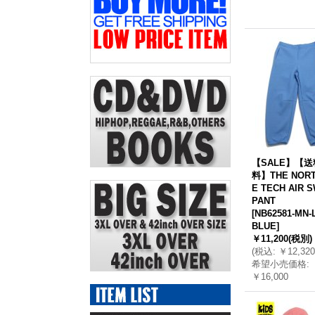
【SALE】【
料】THE NORT
E TECH AIR 
PANT
[
NB62581-MN-
BLUE
]
￥11,200
(税別)
(
税込
:
￥12,320
希望小売価格
:
￥16,000