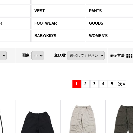
VEST
PANTS
R
FOOTWEAR
GOODS
BABY/KID'S
WOMEN'S
画像
:
並び順
:
表示方法
:
1
2
3
4
5
次
»