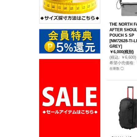
THE NORTH F
AFTER SHOU
POUCH S SP
[
NM72628-TI-L
GREY
]
￥6,000
(税別)
(
税込
:
￥6,600
)
希望小売価格
:
在庫数 ◯