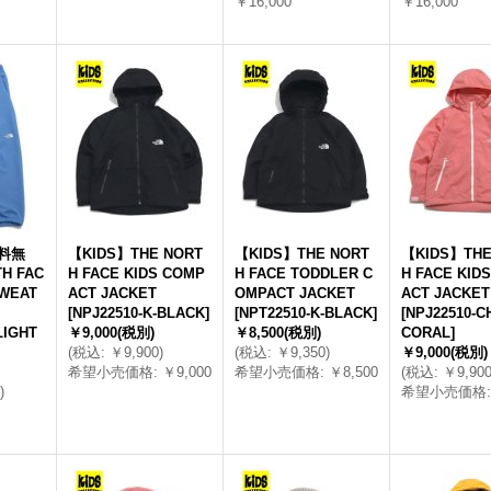
￥16,000
￥16,000
送料無
【KIDS】THE NORT
【KIDS】THE NORT
【KIDS】THE
H FAC
H FACE KIDS COMP
H FACE TODDLER C
H FACE KID
SWEAT
ACT JACKET
OMPACT JACKET
ACT JACKET
[
NPJ22510-K-BLACK
]
[
NPT22510-K-BLACK
]
[
NPJ22510-C
LIGHT
￥9,000
(税別)
￥8,500
(税別)
CORAL
]
(
税込
:
￥9,900
)
(
税込
:
￥9,350
)
￥9,000
(税別)
希望小売価格
:
￥9,000
希望小売価格
:
￥8,500
(
税込
:
￥9,90
)
希望小売価格
: