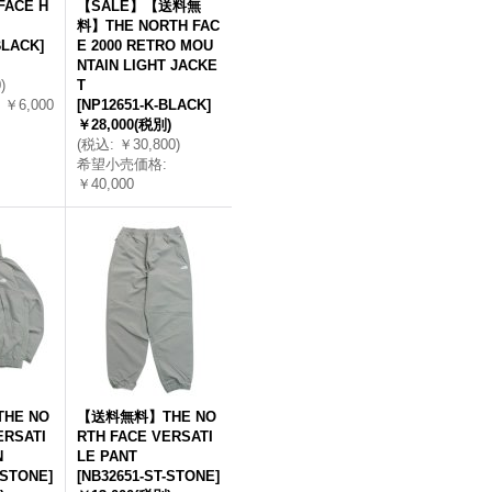
FACE H
【SALE】【送料無
料】THE NORTH FAC
BLACK
]
E 2000 RETRO MOU
NTAIN LIGHT JACKE
0
)
T
￥6,000
[
NP12651-K-BLACK
]
￥28,000
(税別)
(
税込
:
￥30,800
)
希望小売価格
:
￥40,000
HE NO
【送料無料】THE NO
ERSATI
RTH FACE VERSATI
N
LE PANT
-STONE
]
[
NB32651-ST-STONE
]