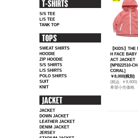
S/S TEE
L/S TEE
TANK TOP
SWEAT SHIRTS
【KIDS】THE 
HOODIE
H FACE BABY
ZIP HOODIE
ACT JACKET
S/S SHIRTS
[
NPB22510-CH
L/S SHIRTS
CORAL
]
POLO SHIRTS
￥8,000
(税別)
SUIT
(
税込
:
￥8,800
)
KNIT
希望小売価格
:
JACKET
DOWN JACKET
LEATHER JACKET
DENIM JACKET
JERSEY