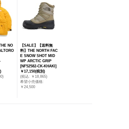
HE NO
【SALE】【送料無
ALTORO
料】THE NORTH FAC
E SNOW SHOT MID
-
WP ARCTIC GRIP
[
NF52582-CK-KHAKI
]
)
￥17,150
(税別)
00
)
(
税込
:
￥18,865
)
希望小売価格
:
￥24,500