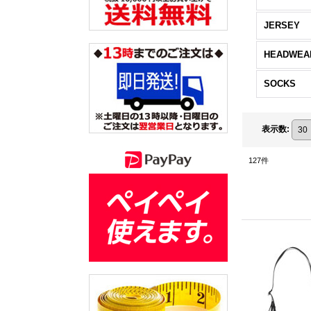
JERSEY
HEADWEA
SOCKS
表示数
:
127
件