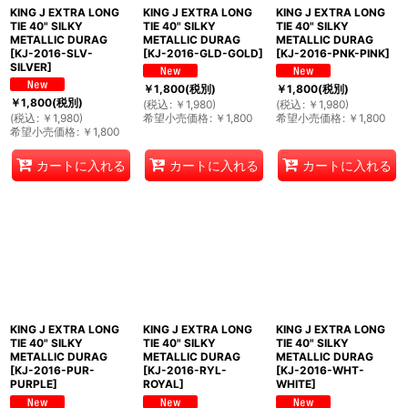
KING J EXTRA LONG
KING J EXTRA LONG
KING J EXTRA LONG
TIE 40" SILKY
TIE 40" SILKY
TIE 40" SILKY
METALLIC DURAG
METALLIC DURAG
METALLIC DURAG
[
KJ-2016-SLV-
[
KJ-2016-GLD-GOLD
]
[
KJ-2016-PNK-PINK
]
SILVER
]
￥
1,800
(税別)
￥
1,800
(税別)
￥
1,800
(税別)
(
税込
:
￥
1,980
)
(
税込
:
￥
1,980
)
(
税込
:
￥
1,980
)
希望小売価格
:
￥
1,800
希望小売価格
:
￥
1,800
希望小売価格
:
￥
1,800
カートに入れる
カートに入れる
カートに入れる
KING J EXTRA LONG
KING J EXTRA LONG
KING J EXTRA LONG
TIE 40" SILKY
TIE 40" SILKY
TIE 40" SILKY
METALLIC DURAG
METALLIC DURAG
METALLIC DURAG
[
KJ-2016-PUR-
[
KJ-2016-RYL-
[
KJ-2016-WHT-
PURPLE
]
ROYAL
]
WHITE
]