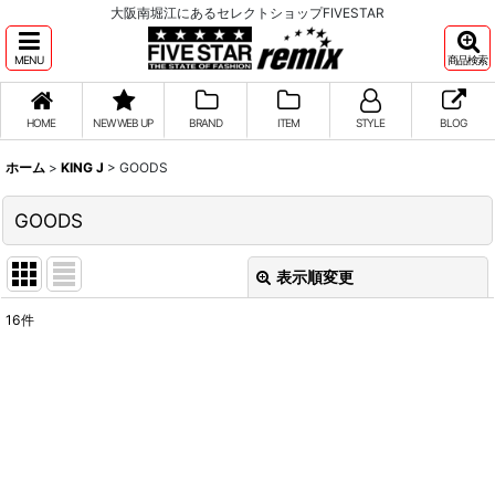
大阪南堀江にあるセレクトショップFIVESTAR
MENU
商品検索
HOME
NEW WEB UP
BRAND
ITEM
STYLE
BLOG
ホーム
>
KING J
>
GOODS
GOODS
表示順変更
閉じる
16
件
表示数
:
並び順
:
絞り込む