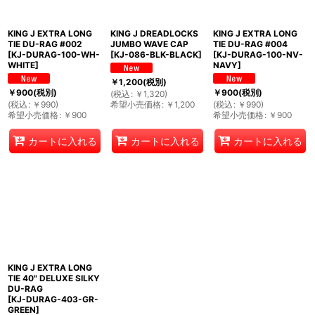
KING J EXTRA LONG
KING J DREADLOCKS
KING J EXTRA LONG
TIE DU-RAG #002
JUMBO WAVE CAP
TIE DU-RAG #004
[
KJ-DURAG-100-WH-
[
KJ-086-BLK-BLACK
]
[
KJ-DURAG-100-NV-
WHITE
]
NAVY
]
￥
1,200
(税別)
￥
900
(税別)
￥
900
(税別)
(
税込
:
￥
1,320
)
(
税込
:
￥
990
)
希望小売価格
:
￥
1,200
(
税込
:
￥
990
)
希望小売価格
:
￥
900
希望小売価格
:
￥
900
カートに入れる
カートに入れる
カートに入れる
KING J EXTRA LONG
TIE 40" DELUXE SILKY
DU-RAG
[
KJ-DURAG-403-GR-
GREEN
]