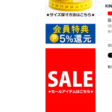
KI
販
(
税
希
在
数