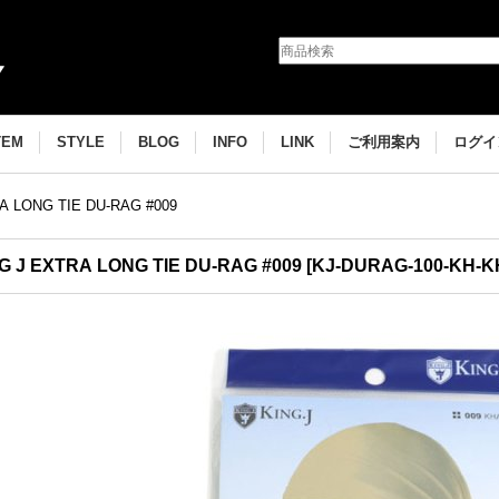
TEM
STYLE
BLOG
INFO
LINK
ご利用案内
ログイ
A LONG TIE DU-RAG #009
G J EXTRA LONG TIE DU-RAG #009
[
KJ-DURAG-100-KH-K