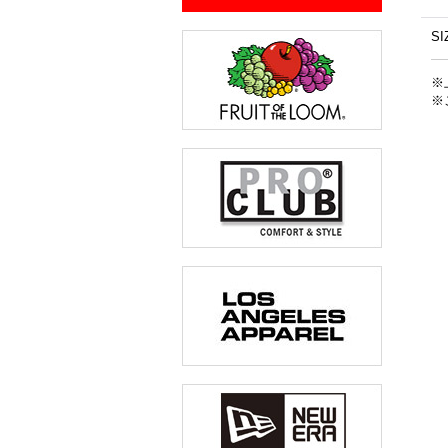
SI
※
※