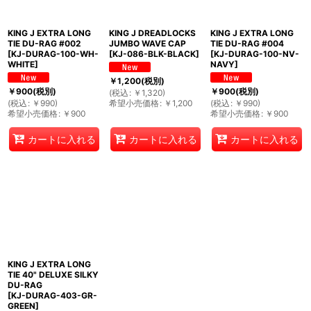
KING J EXTRA LONG
KING J DREADLOCKS
KING J EXTRA LONG
TIE DU-RAG #002
JUMBO WAVE CAP
TIE DU-RAG #004
[
KJ-DURAG-100-WH-
[
KJ-086-BLK-BLACK
]
[
KJ-DURAG-100-NV-
WHITE
]
NAVY
]
￥
1,200
(税別)
￥
900
(税別)
￥
900
(税別)
(
税込
:
￥
1,320
)
(
税込
:
￥
990
)
希望小売価格
:
￥
1,200
(
税込
:
￥
990
)
希望小売価格
:
￥
900
希望小売価格
:
￥
900
カートに入れる
カートに入れる
カートに入れる
KING J EXTRA LONG
TIE 40" DELUXE SILKY
DU-RAG
[
KJ-DURAG-403-GR-
GREEN
]