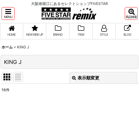
大阪南堀江にあるセレクトショップFIVESTAR
MENU
商品検索
HOME
NEW WEB UP
BRAND
ITEM
STYLE
BLOG
ホーム
>
KING J
KING J
表示順変更
閉じる
16
件
サブカテゴリ
:
表示数
:
並び順
: