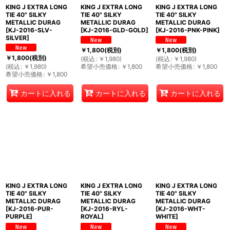
KING J EXTRA LONG
KING J EXTRA LONG
KING J EXTRA LONG
絞り込む
TIE 40" SILKY
TIE 40" SILKY
TIE 40" SILKY
METALLIC DURAG
METALLIC DURAG
METALLIC DURAG
[
KJ-2016-SLV-
[
KJ-2016-GLD-GOLD
]
[
KJ-2016-PNK-PINK
]
SILVER
]
￥
1,800
(税別)
￥
1,800
(税別)
￥
1,800
(税別)
(
税込
:
￥
1,980
)
(
税込
:
￥
1,980
)
(
税込
:
￥
1,980
)
希望小売価格
:
￥
1,800
希望小売価格
:
￥
1,800
希望小売価格
:
￥
1,800
カートに入れる
カートに入れる
カートに入れる
KING J EXTRA LONG
KING J EXTRA LONG
KING J EXTRA LONG
TIE 40" SILKY
TIE 40" SILKY
TIE 40" SILKY
METALLIC DURAG
METALLIC DURAG
METALLIC DURAG
[
KJ-2016-PUR-
[
KJ-2016-RYL-
[
KJ-2016-WHT-
PURPLE
]
ROYAL
]
WHITE
]