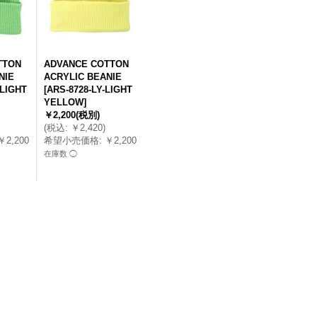
TTON
ADVANCE COTTON
NIE
ACRYLIC BEANIE
-LIGHT
[
ARS-8728-LY-LIGHT
YELLOW
]
￥2,200
(税別)
(
税込
:
￥2,420
)
￥2,200
希望小売価格
:
￥2,200
在庫数 ◯