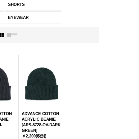
SHORTS
EYEWEAR
OTTON
ADVANCE COTTON
ANIE
ACRYLIC BEANIE
-
[
ARS-8728-OV-DARK
GREEN
]
￥2,200
(税別)