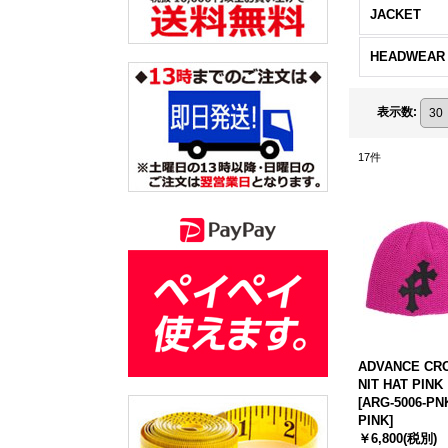
JACKET
HEADWEAR
表示数
:
17
件
ADVANCE CR
NIT HAT PINK
[
ARG-5006-PN
PINK
]
￥6,800
(税別)