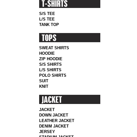
S/S TEE
L/S TEE
TANK TOP
SWEAT SHIRTS
HOODIE
ZIP HOODIE
S/S SHIRTS
L/S SHIRTS
POLO SHIRTS
SUIT
KNIT
JACKET
DOWN JACKET
LEATHER JACKET
DENIM JACKET
JERSEY