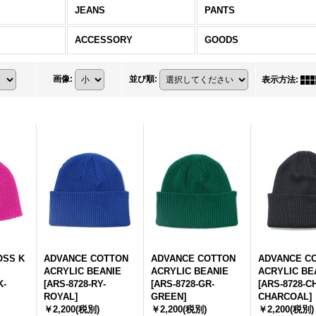
JEANS
PANTS
ACCESSORY
GOODS
画像
:
並び順
:
表示方法
:
OSS K
ADVANCE COTTON
ADVANCE COTTON
ADVANCE C
ACRYLIC BEANIE
ACRYLIC BEANIE
ACRYLIC BE
K-
[
ARS-8728-RY-
[
ARS-8728-GR-
[
ARS-8728-CH
ROYAL
]
GREEN
]
CHARCOAL
]
￥2,200
(税別)
￥2,200
(税別)
￥2,200
(税別)