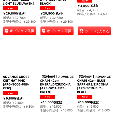
LIGHT BLUE LWASH
]
BLACK
]
￥
4,500
(税別)
(
税込
:
￥
4,950
)
￥
29,800
(税別)
￥
29,800
(税別)
希望小売価格
:
￥
4,500
(
税込
:
￥
32,780
)
(
税込
:
￥
32,780
)
希望小売価格
:
￥
29,800
希望小売価格
:
￥
29,800
オプション選択
オプション選択
カートに入れる
ADVANCE CROSS
【送料無料】ADVANCE
【送料無料】ADVANCE
KNIT HAT PINK
CHAIN 42cm
CHAIN 42cm BLUE
[
ARG-5006-PNK-
EMERALD/ZIRCONIA
SAPPHIRE/ZIRCONIA
PINK
]
[
ARS-5011-EMZ-
[
ARS-5010-BLZ-
GREEN
]
BLUE
]
￥
6,800
(税別)
￥
15,000
(税別)
￥
15,000
(税別)
(
税込
:
￥
7,480
)
希望小売価格
:
￥
6,800
(
税込
:
￥
16,500
)
(
税込
:
￥
16,500
)
希望小売価格
:
￥
15,000
希望小売価格
:
￥
15,000