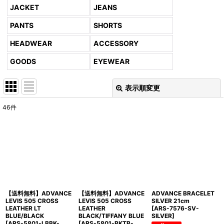
JACKET
JEANS
PANTS
SHORTS
HEADWEAR
ACCESSORY
GOODS
EYEWEAR
表示順変更
閉じる
46
件
表示数
:
並び順
:
絞り込む
【送料無料】ADVANCE
【送料無料】ADVANCE
ADVANCE BRACELET
LEVIS 505 CROSS
LEVIS 505 CROSS
SILVER 21cm
LEATHER LT
LEATHER
[
ARS-7576-SV-
BLUE/BLACK
BLACK/TIFFANY BLUE
SILVER
]
[
ARS-5801-LBBK-
[
ARS-5801-BKTB-