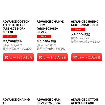
ADVANCE COTTON
ADVANCE CHAIN-D
ADVANCE CHAIN-C
ACRYLIC BEANIE
50CM
[
ARG-8735C-GOLD
]
[
ARS-8728-GR-
[
ARG-6030SD-
GREEN
]
SILVER
]
￥
6,500
(税別)
(
税込
:
￥
7,150
)
￥
2,200
(税別)
￥
5,500
(税別)
希望小売価格
:
￥
6,500
(
税込
:
￥
2,420
)
(
税込
:
￥
6,050
)
希望小売価格
:
￥
2,200
希望小売価格
:
￥
5,500
カートに入れる
カートに入れる
カートに入れる
ADVANCE CHAIN-D
ADVANCE CHAIN
ADVANCE COTTON
45
SILVER925 50cm
ACRYLIC BEANIE