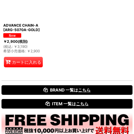
ADVANCE CHAIN-A
[
ARG-5070A-GOLD
]
￥
2,900
(税別)
(
税込
:
￥
3,190
)
希望小売価格
:
￥
2,900
カートに入れる
BRAND 一覧は
こちら
ITEM 一覧は
こちら