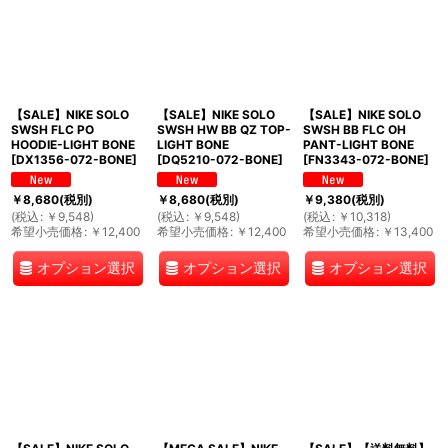
【SALE】NIKE SOLO
【SALE】NIKE SOLO
【SALE】NIKE SOLO
SWSH FLC PO
SWSH HW BB QZ TOP-
SWSH BB FLC OH
HOODIE-LIGHT BONE
LIGHT BONE
PANT-LIGHT BONE
[
DX1356-072-BONE
]
[
DQ5210-072-BONE
]
[
FN3343-072-BONE
]
￥
8,680
(税別)
￥
8,680
(税別)
￥
9,380
(税別)
(
税込
:
￥
9,548
)
(
税込
:
￥
9,548
)
(
税込
:
￥
10,318
)
希望小売価格
:
￥
12,400
希望小売価格
:
￥
12,400
希望小売価格
:
￥
13,400
オプション選択
オプション選択
オプション選択