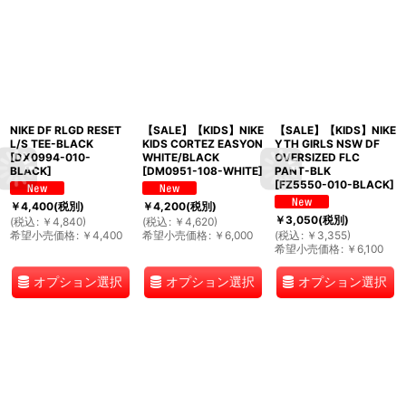
NIKE DF RLGD RESET
【SALE】【KIDS】NIKE
【SALE】【KIDS】NIKE
L/S TEE-BLACK
KIDS CORTEZ EASYON
YTH GIRLS NSW DF
[
DX0994-010-
WHITE/BLACK
OVERSIZED FLC
BLACK
]
[
DM0951-108-WHITE
]
PANT-BLK
[
FZ5550-010-BLACK
]
￥
4,400
(税別)
￥
4,200
(税別)
￥
3,050
(税別)
(
税込
:
￥
4,840
)
(
税込
:
￥
4,620
)
希望小売価格
:
￥
4,400
希望小売価格
:
￥
6,000
(
税込
:
￥
3,355
)
希望小売価格
:
￥
6,100
オプション選択
オプション選択
オプション選択