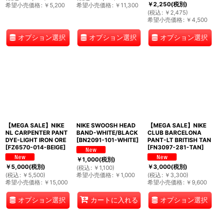
￥
2,250
(税別)
希望小売価格
:
￥
5,200
希望小売価格
:
￥
11,300
(
税込
:
￥
2,475
)
希望小売価格
:
￥
4,500
オプション選択
オプション選択
オプション選択
【MEGA SALE】NIKE
NIKE SWOOSH HEAD
【MEGA SALE】NIKE
NL CARPENTER PANT
BAND-WHITE/BLACK
CLUB BARCELONA
DYE-LIGHT IRON ORE
[
BN2091-101-WHITE
]
PANT-LT BRITISH TAN
[
FZ6570-014-BEIGE
]
[
FN3097-281-TAN
]
￥
1,000
(税別)
￥
5,000
(税別)
￥
3,000
(税別)
(
税込
:
￥
1,100
)
(
税込
:
￥
5,500
)
希望小売価格
:
￥
1,000
(
税込
:
￥
3,300
)
希望小売価格
:
￥
15,000
希望小売価格
:
￥
9,600
オプション選択
オプション選択
カートに入れる