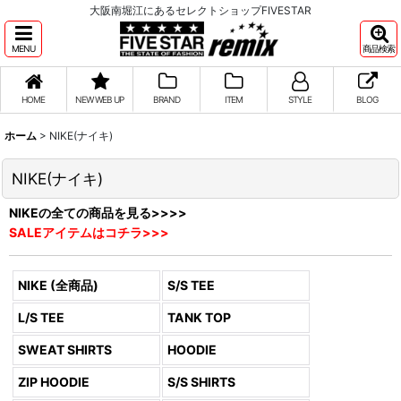
大阪南堀江にあるセレクトショップFIVESTAR
MENU
商品検索
HOME
NEW WEB UP
BRAND
ITEM
STYLE
BLOG
ホーム
>
NIKE(ナイキ)
NIKE(ナイキ)
NIKEの全ての商品を見る>>>>
SALEアイテムはコチラ>>>
NIKE (全商品)
S/S TEE
L/S TEE
TANK TOP
SWEAT SHIRTS
HOODIE
ZIP HOODIE
S/S SHIRTS