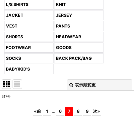
L/S SHIRTS
KNIT
JACKET
JERSEY
VEST
PANTS
SHORTS
HEADWEAR
FOOTWEAR
GOODS
SOCKS
BACK PACK/BAG
BABY/KID'S
表示順変更
閉じる
517
件
表示数
:
«
前
1
...
6
7
8
9
次
»
並び順
: