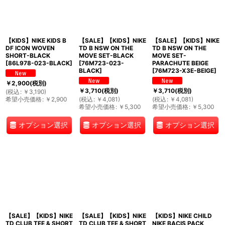
【KIDS】NIKE KIDS B
【SALE】【KIDS】NIKE
【SALE】【KIDS】NIKE
DF ICON WOVEN
TD B NSW ON THE
TD B NSW ON THE
SHORT-BLACK
MOVE SET-BLACK
MOVE SET-
[
86L978-023-BLACK
]
[
76M723-023-
PARACHUTE BEIGE
BLACK
]
[
76M723-X3E-BEIGE
]
￥
2,900
(税別)
￥
3,710
(税別)
￥
3,710
(税別)
(
税込
:
￥
3,190
)
希望小売価格
:
￥
2,900
(
税込
:
￥
4,081
)
(
税込
:
￥
4,081
)
希望小売価格
:
￥
5,300
希望小売価格
:
￥
5,300
オプション選択
オプション選択
オプション選択
【SALE】【KIDS】NIKE
【SALE】【KIDS】NIKE
【KIDS】NIKE CHILD
TD CLUB TEE & SHORT
TD CLUB TEE & SHORT
NIKE BACIS PACK