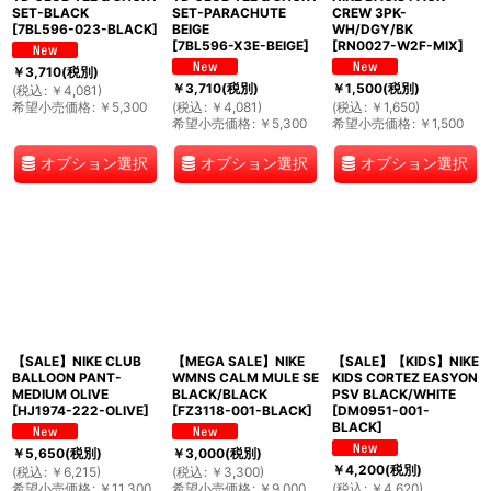
SET-BLACK
SET-PARACHUTE
CREW 3PK-
[
7BL596-023-BLACK
]
BEIGE
WH/DGY/BK
[
7BL596-X3E-BEIGE
]
[
RN0027-W2F-MIX
]
￥
3,710
(税別)
￥
3,710
(税別)
￥
1,500
(税別)
(
税込
:
￥
4,081
)
希望小売価格
:
￥
5,300
(
税込
:
￥
4,081
)
(
税込
:
￥
1,650
)
希望小売価格
:
￥
5,300
希望小売価格
:
￥
1,500
オプション選択
オプション選択
オプション選択
【SALE】NIKE CLUB
【MEGA SALE】NIKE
【SALE】【KIDS】NIKE
BALLOON PANT-
WMNS CALM MULE SE
KIDS CORTEZ EASYON
MEDIUM OLIVE
BLACK/BLACK
PSV BLACK/WHITE
[
HJ1974-222-OLIVE
]
[
FZ3118-001-BLACK
]
[
DM0951-001-
BLACK
]
￥
5,650
(税別)
￥
3,000
(税別)
￥
4,200
(税別)
(
税込
:
￥
6,215
)
(
税込
:
￥
3,300
)
希望小売価格
:
￥
11,300
希望小売価格
:
￥
9,000
(
税込
:
￥
4,620
)