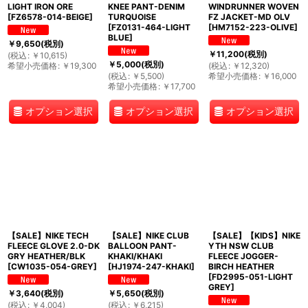
LIGHT IRON ORE
KNEE PANT-DENIM
WINDRUNNER WOVEN
[
FZ6578-014-BEIGE
]
TURQUOISE
FZ JACKET-MD OLV
[
FZ0131-464-LIGHT
[
HM7152-223-OLIVE
]
BLUE
]
￥
9,650
(税別)
￥
11,200
(税別)
(
税込
:
￥
10,615
)
￥
5,000
(税別)
希望小売価格
:
￥
19,300
(
税込
:
￥
12,320
)
(
税込
:
￥
5,500
)
希望小売価格
:
￥
16,000
希望小売価格
:
￥
17,700
オプション選択
オプション選択
オプション選択
【SALE】NIKE TECH
【SALE】NIKE CLUB
【SALE】【KIDS】NIKE
FLEECE GLOVE 2.0-DK
BALLOON PANT-
YTH NSW CLUB
GRY HEATHER/BLK
KHAKI/KHAKI
FLEECE JOGGER-
[
CW1035-054-GREY
]
[
HJ1974-247-KHAKI
]
BIRCH HEATHER
[
FD2995-051-LIGHT
GREY
]
￥
3,640
(税別)
￥
5,650
(税別)
(
税込
:
￥
4,004
)
(
税込
:
￥
6,215
)