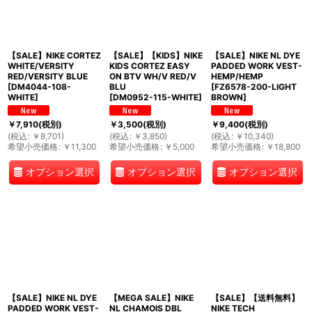
【SALE】NIKE CORTEZ
【SALE】【KIDS】NIKE
【SALE】NIKE NL DYE
WHITE/VERSITY
KIDS CORTEZ EASY
PADDED WORK VEST-
RED/VERSITY BLUE
ON BTV WH/V RED/V
HEMP/HEMP
[
DM4044-108-
BLU
[
FZ6578-200-LIGHT
WHITE
]
[
DM0952-115-WHITE
]
BROWN
]
￥
7,910
(税別)
￥
3,500
(税別)
￥
9,400
(税別)
(
税込
:
￥
8,701
)
(
税込
:
￥
3,850
)
(
税込
:
￥
10,340
)
希望小売価格
:
￥
11,300
希望小売価格
:
￥
5,000
希望小売価格
:
￥
18,800
オプション選択
オプション選択
オプション選択
【SALE】NIKE NL DYE
【MEGA SALE】NIKE
【SALE】【送料無料】
PADDED WORK VEST-
NL CHAMOIS DBL
NIKE TECH