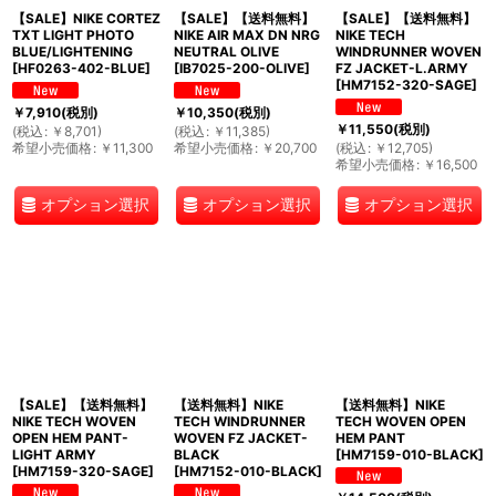
【SALE】NIKE CORTEZ
【SALE】【送料無料】
【SALE】【送料無料】
TXT LIGHT PHOTO
NIKE AIR MAX DN NRG
NIKE TECH
BLUE/LIGHTENING
NEUTRAL OLIVE
WINDRUNNER WOVEN
[
HF0263-402-BLUE
]
[
IB7025-200-OLIVE
]
FZ JACKET-L.ARMY
[
HM7152-320-SAGE
]
￥
7,910
(税別)
￥
10,350
(税別)
￥
11,550
(税別)
(
税込
:
￥
8,701
)
(
税込
:
￥
11,385
)
希望小売価格
:
￥
11,300
希望小売価格
:
￥
20,700
(
税込
:
￥
12,705
)
希望小売価格
:
￥
16,500
オプション選択
オプション選択
オプション選択
【SALE】【送料無料】
【送料無料】NIKE
【送料無料】NIKE
NIKE TECH WOVEN
TECH WINDRUNNER
TECH WOVEN OPEN
OPEN HEM PANT-
WOVEN FZ JACKET-
HEM PANT
LIGHT ARMY
BLACK
[
HM7159-010-BLACK
]
[
HM7159-320-SAGE
]
[
HM7152-010-BLACK
]