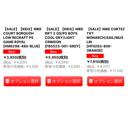
絞り込む
【SALE】【KIDS】NIKE
【SALE】【KIDS】NIKE
【SALE】NIKE CORTEZ
COURT BOROUGH
RIFT 2 GS/PS BOYS
TXT
LOW RECRAFT PS
COOL GRY/LIGHT
MONARCH/SAIL/MUS
GAME ROYAL
CRIMSON
LIN
[
HM6298-480-BLUE
]
[
FB5523-001-GREY
]
[
HF0263-800-
ORANGE
]
￥
3,850
(税別)
￥
5,950
(税別)
￥
7,910
(税別)
(
税込
:
￥
4,235
)
(
税込
:
￥
6,545
)
希望小売価格
:
￥
5,500
希望小売価格
:
￥
8,500
(
税込
:
￥
8,701
)
希望小売価格
:
￥
11,300
オプション選択
オプション選択
オプション選択