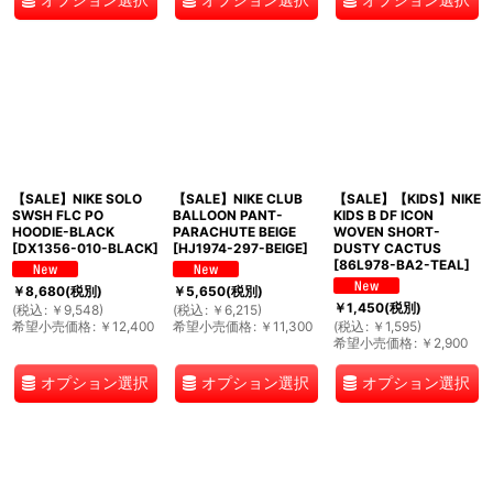
【SALE】NIKE SOLO
【SALE】NIKE CLUB
【SALE】【KIDS】NIKE
SWSH FLC PO
BALLOON PANT-
KIDS B DF ICON
HOODIE-BLACK
PARACHUTE BEIGE
WOVEN SHORT-
[
DX1356-010-BLACK
]
[
HJ1974-297-BEIGE
]
DUSTY CACTUS
[
86L978-BA2-TEAL
]
￥
8,680
(税別)
￥
5,650
(税別)
￥
1,450
(税別)
(
税込
:
￥
9,548
)
(
税込
:
￥
6,215
)
希望小売価格
:
￥
12,400
希望小売価格
:
￥
11,300
(
税込
:
￥
1,595
)
希望小売価格
:
￥
2,900
オプション選択
オプション選択
オプション選択