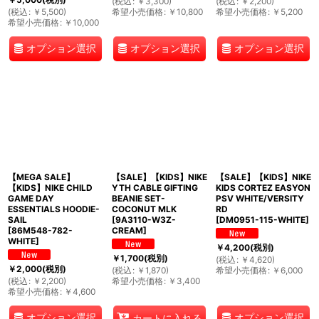
(
税込
:
￥
3,300
)
(
税込
:
￥
2,200
)
(
税込
:
￥
5,500
)
希望小売価格
:
￥
10,800
希望小売価格
:
￥
5,200
希望小売価格
:
￥
10,000
オプション選択
オプション選択
オプション選択
【MEGA SALE】
【SALE】【KIDS】NIKE
【SALE】【KIDS】NIKE
【KIDS】NIKE CHILD
YTH CABLE GIFTING
KIDS CORTEZ EASYON
GAME DAY
BEANIE SET-
PSV WHITE/VERSITY
ESSENTIALS HOODIE-
COCONUT MLK
RD
SAIL
[
9A3110-W3Z-
[
DM0951-115-WHITE
]
[
86M548-782-
CREAM
]
WHITE
]
￥
4,200
(税別)
￥
1,700
(税別)
(
税込
:
￥
4,620
)
￥
2,000
(税別)
(
税込
:
￥
1,870
)
希望小売価格
:
￥
6,000
(
税込
:
￥
2,200
)
希望小売価格
:
￥
3,400
希望小売価格
:
￥
4,600
オプション選択
オプション選択
カートに入れる