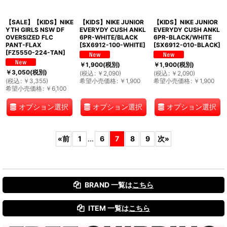
【SALE】【KIDS】NIKE
【KIDS】NIKE JUNIOR
【KIDS】NIKE JUNIOR
YTH GIRLS NSW DF
EVERYDY CUSH ANKL
EVERYDY CUSH ANKL
OVERSIZED FLC
6PR-WHITE/BLACK
6PR-BLACK/WHITE
PANT-FLAX
[
SX6912-100-WHITE
]
[
SX6912-010-BLACK
]
[
FZ5550-224-TAN
]
￥
1,900
(税別)
￥
1,900
(税別)
￥
3,050
(税別)
(
税込
:
￥
2,090
)
(
税込
:
￥
2,090
)
(
税込
:
￥
3,355
)
希望小売価格
:
￥
1,900
希望小売価格
:
￥
1,900
希望小売価格
:
￥
6,100
オプション選択
オプション選択
オプション選択
«
前
1
...
6
7
8
9
次
»
BRAND 一覧は
こちら
ITEM 一覧は
こちら