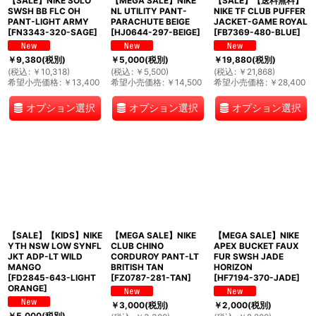
【SALE】NIKE SOLO
【MEGA SALE】NIKE
【SALE】【送料無料】
SWSH BB FLC OH
NL UTILITY PANT-
NIKE TF CLUB PUFFER
PANT-LIGHT ARMY
PARACHUTE BEIGE
JACKET-GAME ROYAL
[
FN3343-320-SAGE
]
[
HJ0644-297-BEIGE
]
[
FB7369-480-BLUE
]
￥
9,380
(税別)
￥
5,000
(税別)
￥
19,880
(税別)
(
税込
:
￥
10,318
)
(
税込
:
￥
5,500
)
(
税込
:
￥
21,868
)
希望小売価格
:
￥
13,400
希望小売価格
:
￥
14,500
希望小売価格
:
￥
28,400
オプション選択
オプション選択
オプション選択
【SALE】【KIDS】NIKE
【MEGA SALE】NIKE
【MEGA SALE】NIKE
YTH NSW LOW SYNFL
CLUB CHINO
APEX BUCKET FAUX
JKT ADP-LT WILD
CORDUROY PANT-LT
FUR SWSH JADE
MANGO
BRITISH TAN
HORIZON
[
FD2845-643-LIGHT
[
FZ0787-281-TAN
]
[
HF7194-370-JADE
]
ORANGE
]
￥
3,000
(税別)
￥
2,000
(税別)
￥
5,000
(税別)