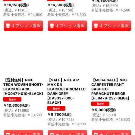
￥
14,500
(税別)
￥
10,150
(税別)
￥
16,500
(税別)
(
税込
:
￥
15,950
)
(
税込
:
￥
11,165
)
(
税込
:
￥
18,150
)
希望小売価格
:
￥
14,500
希望小売価格
:
￥
14,500
希望小売価格
:
￥
16,500
オプション選択
オプション選択
オプション選択
【送料無料】NIKE
【SALE】NIKE AIR
【MEGA SALE】NIKE
TECH WOVEN SHORT-
MAX DN
CARPENTER PANT
BLACK/BLACK
BLACK/BLACK/MTLC
SASHIKO-
[
HQ0471-010-BLACK
]
DARK GREY
PARACHUTE BEIGE
[
DV3337-006-
[
HJ8479-297-BEIGE
]
BLACK
]
￥
10,600
(税別)
￥
5,000
(税別)
(
税込
:
￥
11,660
)
￥
9,750
(税別)
希望小売価格
:
￥
10,600
(
税込
:
￥
5,500
)
(
税込
:
￥
10,725
)
希望小売価格
:
￥
16,600
希望小売価格
:
￥
19,500
オプション選択
オプション選択
オプション選択