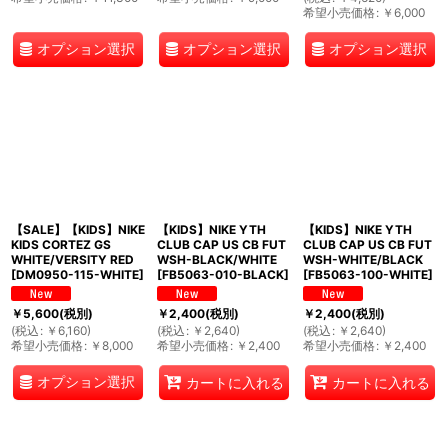
希望小売価格
:
￥
6,000
オプション選択
オプション選択
オプション選択
【SALE】【KIDS】NIKE
【KIDS】NIKE YTH
【KIDS】NIKE YTH
KIDS CORTEZ GS
CLUB CAP US CB FUT
CLUB CAP US CB FUT
WHITE/VERSITY RED
WSH-BLACK/WHITE
WSH-WHITE/BLACK
[
DM0950-115-WHITE
]
[
FB5063-010-BLACK
]
[
FB5063-100-WHITE
]
￥
5,600
(税別)
￥
2,400
(税別)
￥
2,400
(税別)
(
税込
:
￥
6,160
)
(
税込
:
￥
2,640
)
(
税込
:
￥
2,640
)
希望小売価格
:
￥
8,000
希望小売価格
:
￥
2,400
希望小売価格
:
￥
2,400
オプション選択
カートに入れる
カートに入れる