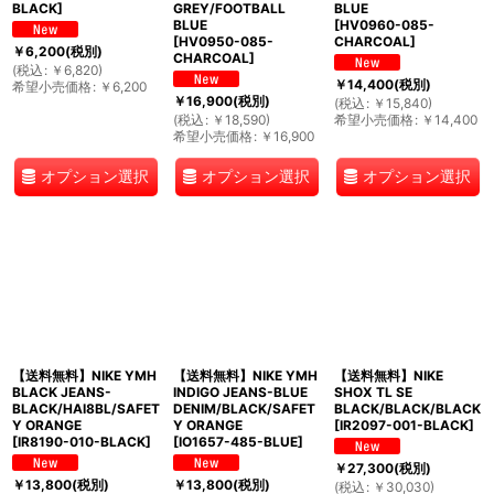
BLACK
]
GREY/FOOTBALL
BLUE
BLUE
[
HV0960-085-
[
HV0950-085-
CHARCOAL
]
￥
6,200
(税別)
CHARCOAL
]
(
税込
:
￥
6,820
)
￥
14,400
(税別)
希望小売価格
:
￥
6,200
￥
16,900
(税別)
(
税込
:
￥
15,840
)
(
税込
:
￥
18,590
)
希望小売価格
:
￥
14,400
希望小売価格
:
￥
16,900
オプション選択
オプション選択
オプション選択
【送料無料】NIKE YMH
【送料無料】NIKE YMH
【送料無料】NIKE
BLACK JEANS-
INDIGO JEANS-BLUE
SHOX TL SE
BLACK/HAI8BL/SAFET
DENIM/BLACK/SAFET
BLACK/BLACK/BLACK
Y ORANGE
Y ORANGE
[
IR2097-001-BLACK
]
[
IR8190-010-BLACK
]
[
IO1657-485-BLUE
]
￥
27,300
(税別)
￥
13,800
(税別)
￥
13,800
(税別)
(
税込
:
￥
30,030
)