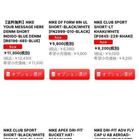
【送料無料】NIKE
NIKE DF FORM 9IN UL
NIKE CLUB SPORT
YOUR MESSAGE HERE
SHORT-BLACK/WHITE
SHORT-LT
DENIM SHORT
[
FN2999-010-BLACK
]
KHAKI/WHITE
INDIGO-BLUE DENIM
[
IF0845-229-KHAKI
]
[
IR8196-485-BLUE
]
￥
5,800
(税別)
￥
8,200
(税別)
(
税込
:
￥
6,380
)
￥
11,300
(税別)
希望小売価格
:
￥
5,800
(
税込
:
￥
9,020
)
(
税込
:
￥
12,430
)
希望小売価格
:
￥
8,200
希望小売価格
:
￥
11,300
オプション選択
オプション選択
オプション選択
NIKE CLUB SPORT
NIKE APEX DRI-FIT
NIKE DRI-FIT ADV FLY
SHORT-BLACK/WHITE
BUCKET HAT-
CAP U AB AEROAD-