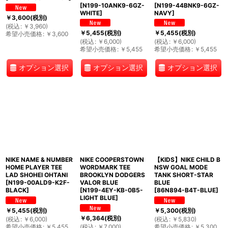
[
N199-10ANK9-6GZ-
[
N199-44BNK9-6GZ-
WHITE
]
NAVY
]
￥
3,600
(税別)
(
税込
:
￥
3,960
)
￥
5,455
(税別)
￥
5,455
(税別)
希望小売価格
:
￥
3,600
(
税込
:
￥
6,000
)
(
税込
:
￥
6,000
)
希望小売価格
:
￥
5,455
希望小売価格
:
￥
5,455
オプション選択
オプション選択
オプション選択
NIKE NAME & NUMBER
NIKE COOPERSTOWN
【KIDS】NIKE CHILD B
HOME PLAYER TEE
WORDMARK TEE
NSW GOAL MODE
LAD SHOHEI OHTANI
BROOKLYN DODGERS
TANK SHORT-STAR
[
N199-00ALD9-K2F-
VALOR BLUE
BLUE
BLACK
]
[
N199-4EY-KB-0B5-
[
86N894-B4T-BLUE
]
LIGHT BLUE
]
￥
5,455
(税別)
￥
5,300
(税別)
￥
6,364
(税別)
(
税込
:
￥
6,000
)
(
税込
:
￥
5,830
)
希望小売価格
:
￥
5,455
(
税込
:
￥
7,000
)
希望小売価格
:
￥
5,300