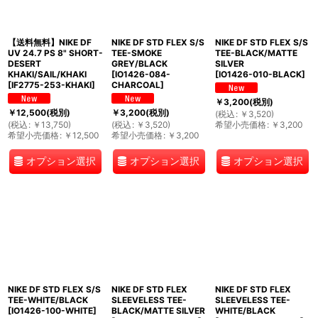
【送料無料】NIKE DF
NIKE DF STD FLEX S/S
NIKE DF STD FLEX S/S
UV 24.7 PS 8" SHORT-
TEE-SMOKE
TEE-BLACK/MATTE
DESERT
GREY/BLACK
SILVER
KHAKI/SAIL/KHAKI
[
IO1426-084-
[
IO1426-010-BLACK
]
[
IF2775-253-KHAKI
]
CHARCOAL
]
￥
3,200
(税別)
￥
12,500
(税別)
￥
3,200
(税別)
(
税込
:
￥
3,520
)
(
税込
:
￥
13,750
)
(
税込
:
￥
3,520
)
希望小売価格
:
￥
3,200
希望小売価格
:
￥
12,500
希望小売価格
:
￥
3,200
オプション選択
オプション選択
オプション選択
NIKE DF STD FLEX S/S
NIKE DF STD FLEX
NIKE DF STD FLEX
TEE-WHITE/BLACK
SLEEVELESS TEE-
SLEEVELESS TEE-
[
IO1426-100-WHITE
]
BLACK/MATTE SILVER
WHITE/BLACK