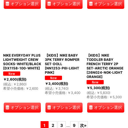
オプション選択
オプション選択
オプション選択
NIKE EVERYDAY PLUS
【KIDS】NIKE BABY
【KIDS】NIKE
LIGHTWEIGHT CREW
3PK TERRY ROMPER
TODDLER BABY
SOCKS-WHITE/BLACK
SET-DOLL
FRENCH TERRY 2P
[
DX1158-100-WHITE
]
[
NN1253-P6I-LIGHT
SET-ARCTIC ORANGE
PINK
]
[
26N024-N0K-LIGHT
ORANGE
]
￥
2,600
(税別)
￥
3,400
(税別)
(
税込
:
￥
2,860
)
￥
5,300
(税別)
希望小売価格
:
￥
2,600
(
税込
:
￥
3,740
)
希望小売価格
:
￥
3,400
(
税込
:
￥
5,830
)
希望小売価格
:
￥
5,300
オプション選択
オプション選択
オプション選択
1
2
3
...
9
次
»