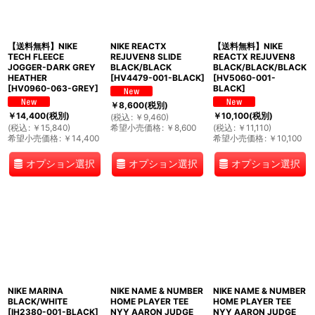
【送料無料】NIKE
NIKE REACTX
【送料無料】NIKE
TECH FLEECE
REJUVEN8 SLIDE
REACTX REJUVEN8
JOGGER-DARK GREY
BLACK/BLACK
BLACK/BLACK/BLACK
HEATHER
[
HV4479-001-BLACK
]
[
HV5060-001-
[
HV0960-063-GREY
]
BLACK
]
￥
8,600
(税別)
￥
14,400
(税別)
￥
10,100
(税別)
(
税込
:
￥
9,460
)
(
税込
:
￥
15,840
)
希望小売価格
:
￥
8,600
(
税込
:
￥
11,110
)
希望小売価格
:
￥
14,400
希望小売価格
:
￥
10,100
オプション選択
オプション選択
オプション選択
NIKE MARINA
NIKE NAME & NUMBER
NIKE NAME & NUMBER
BLACK/WHITE
HOME PLAYER TEE
HOME PLAYER TEE
[
IH2380-001-BLACK
]
NYY AARON JUDGE
NYY AARON JUDGE