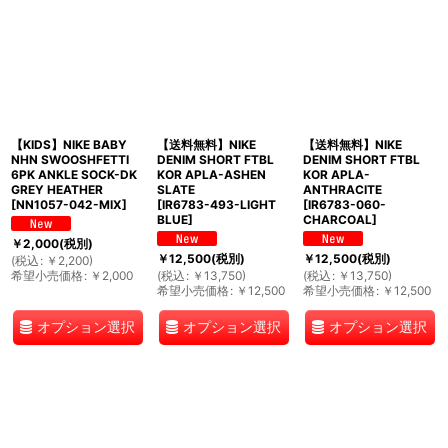
【KIDS】NIKE BABY
【送料無料】NIKE
【送料無料】NIKE
NHN SWOOSHFETTI
DENIM SHORT FTBL
DENIM SHORT FTBL
6PK ANKLE SOCK-DK
KOR APLA-ASHEN
KOR APLA-
GREY HEATHER
SLATE
ANTHRACITE
[
NN1057-042-MIX
]
[
IR6783-493-LIGHT
[
IR6783-060-
BLUE
]
CHARCOAL
]
￥
2,000
(税別)
￥
12,500
(税別)
￥
12,500
(税別)
(
税込
:
￥
2,200
)
希望小売価格
:
￥
2,000
(
税込
:
￥
13,750
)
(
税込
:
￥
13,750
)
希望小売価格
:
￥
12,500
希望小売価格
:
￥
12,500
オプション選択
オプション選択
オプション選択