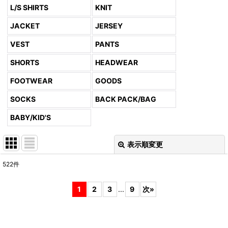
L/S SHIRTS
KNIT
JACKET
JERSEY
VEST
PANTS
SHORTS
HEADWEAR
FOOTWEAR
GOODS
SOCKS
BACK PACK/BAG
BABY/KID'S
表示順変更
閉じる
522
件
表示数
:
1
2
3
...
9
次
»
並び順
: