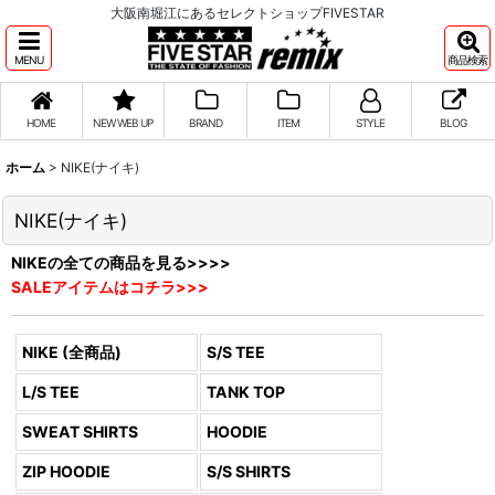
大阪南堀江にあるセレクトショップFIVESTAR
MENU
商品検索
HOME
NEW WEB UP
BRAND
ITEM
STYLE
BLOG
ホーム
>
NIKE(ナイキ)
NIKE(ナイキ)
NIKEの全ての商品を見る>>>>
SALEアイテムはコチラ>>>
NIKE (全商品)
S/S TEE
L/S TEE
TANK TOP
SWEAT SHIRTS
HOODIE
ZIP HOODIE
S/S SHIRTS