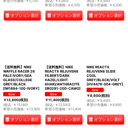
希望小売価格
:
￥
5,700
(
税込
:
￥
4,950
)
(
税込
:
￥
4,950
)
希望小売価格
:
￥
4,500
希望小売価格
:
￥
4,500
オプション選択
オプション選択
オプション選択
【送料無料】NIKE
【送料無料】NIKE
NIKE REACTX
WAFFLE RACER 26
REACTX REJUVEN8
REJUVEN8 SLIDE
PALE IVORY/SEA
FILBERT/DARK
COOL
GLASS/COLLEGE
HAZEL/LIGHT
GREY/BLACK/VOLT
GREY/BLACK
KHAKI/ANTHRACITE
[
HV4479-004-GREY
]
[
IW1894-100-IVORY
]
[
IR0291-200-CAMO
]
￥
8,600
(税別)
￥
13,800
(税別)
￥
11,400
(税別)
(
税込
:
￥
9,460
)
(
税込
:
￥
15,180
)
(
税込
:
￥
12,540
)
希望小売価格
:
￥
8,600
希望小売価格
:
￥
13,800
希望小売価格
:
￥
11,400
オプション選択
オプション選択
オプション選択