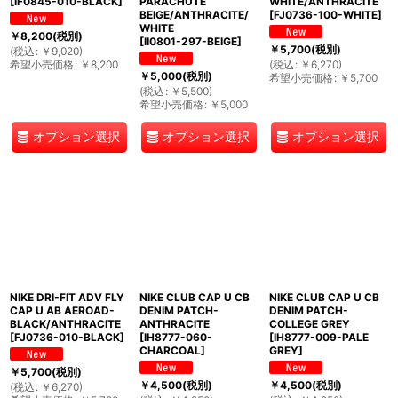
[
IF0845-010-BLACK
]
PARACHUTE
WHITE/ANTHRACITE
BEIGE/ANTHRACITE/
[
FJ0736-100-WHITE
]
WHITE
￥
8,200
(税別)
[
II0801-297-BEIGE
]
￥
5,700
(税別)
(
税込
:
￥
9,020
)
希望小売価格
:
￥
8,200
(
税込
:
￥
6,270
)
￥
5,000
(税別)
希望小売価格
:
￥
5,700
(
税込
:
￥
5,500
)
希望小売価格
:
￥
5,000
オプション選択
オプション選択
オプション選択
NIKE DRI-FIT ADV FLY
NIKE CLUB CAP U CB
NIKE CLUB CAP U CB
CAP U AB AEROAD-
DENIM PATCH-
DENIM PATCH-
BLACK/ANTHRACITE
ANTHRACITE
COLLEGE GREY
[
FJ0736-010-BLACK
]
[
IH8777-060-
[
IH8777-009-PALE
CHARCOAL
]
GREY
]
￥
5,700
(税別)
￥
4,500
(税別)
￥
4,500
(税別)
(
税込
:
￥
6,270
)