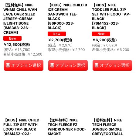
【送料無料】NIKE
【KIDS】NIKE CHILD B
【KIDS】NIKE
WNMS CHILL WVN
ICE CREAM
TODDLER FULL ZIP
LACE OVER SIZED
SANDWICH TEE-
SET WITH LOGO TAP-
JERSEY-CREAM
BLACK
BLACK
II/LIGHT BONE
[
86P000-023-
[
76M452-023-
[
IM8388-236-
BLACK
]
BLACK
]
CREAM
]
￥
2,700
(税別)
￥
6,200
(税別)
￥
12,500
(税別)
(
税込
:
￥
2,970
)
(
税込
:
￥
6,820
)
(
税込
:
￥
13,750
)
希望小売価格
:
￥
2,700
希望小売価格
:
￥
6,200
希望小売価格
:
￥
12,500
オプション選択
オプション選択
オプション選択
【KIDS】NIKE CHILD
【送料無料】NIKE
【送料無料】NIKE
FULL ZIP SET WITH
TECH FLEECE FZ
TECH FLEECE
LOGO TAP-BLACK
WINDRUNNER HOOD-
JOGGER-SMOKE
[
86M452-023-
SMOKE
GREY/FOOTBALL