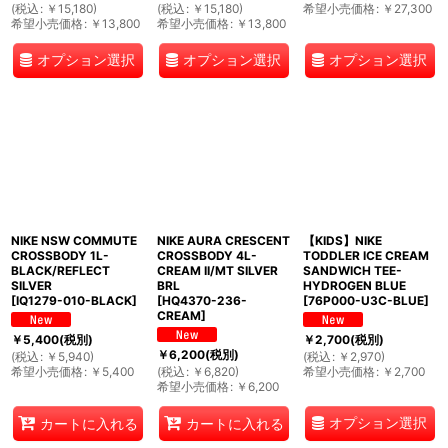
(
税込
:
￥
15,180
)
(
税込
:
￥
15,180
)
希望小売価格
:
￥
27,300
希望小売価格
:
￥
13,800
希望小売価格
:
￥
13,800
オプション選択
オプション選択
オプション選択
NIKE NSW COMMUTE
NIKE AURA CRESCENT
【KIDS】NIKE
CROSSBODY 1L-
CROSSBODY 4L-
TODDLER ICE CREAM
BLACK/REFLECT
CREAM II/MT SILVER
SANDWICH TEE-
SILVER
BRL
HYDROGEN BLUE
[
IQ1279-010-BLACK
]
[
HQ4370-236-
[
76P000-U3C-BLUE
]
CREAM
]
￥
5,400
(税別)
￥
2,700
(税別)
￥
6,200
(税別)
(
税込
:
￥
5,940
)
(
税込
:
￥
2,970
)
希望小売価格
:
￥
5,400
(
税込
:
￥
6,820
)
希望小売価格
:
￥
2,700
希望小売価格
:
￥
6,200
オプション選択
カートに入れる
カートに入れる