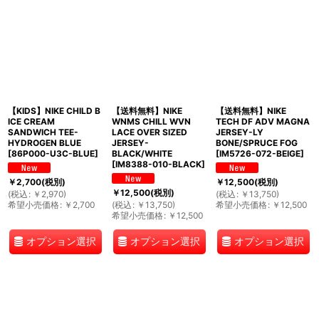
【KIDS】NIKE CHILD B
【送料無料】NIKE
【送料無料】NIKE
ICE CREAM
WNMS CHILL WVN
TECH DF ADV MAGNA
SANDWICH TEE-
LACE OVER SIZED
JERSEY-LY
HYDROGEN BLUE
JERSEY-
BONE/SPRUCE FOG
[
86P000-U3C-BLUE
]
BLACK/WHITE
[
IM5726-072-BEIGE
]
[
IM8388-010-BLACK
]
￥
2,700
(税別)
￥
12,500
(税別)
￥
12,500
(税別)
(
税込
:
￥
2,970
)
(
税込
:
￥
13,750
)
希望小売価格
:
￥
2,700
(
税込
:
￥
13,750
)
希望小売価格
:
￥
12,500
希望小売価格
:
￥
12,500
オプション選択
オプション選択
オプション選択