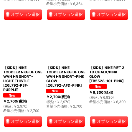
希望小売価格
:
￥
6,364
オプション選択
オプション選択
オプション選択
【KIDS】NIKE
【KIDS】NIKE
【KIDS】NIKE RIFT 2
TODDLER NKG DF ONE
TODDLER NKG DF ONE
TD CHALK/PINK
WVN HR SHORT-
WVN HR SHORT-PINK
GLOW
LIGHT THISTLE
GLOW
[
FB5528-101-PINK
]
[
26L792-P3F-
[
26L792-AFD-PINK
]
PURPLE
]
￥
6,300
(税別)
￥
2,700
(税別)
(
税込
:
￥
6,930
)
￥
2,700
(税別)
(
税込
:
￥
2,970
)
希望小売価格
:
￥
6,300
(
税込
:
￥
2,970
)
希望小売価格
:
￥
2,700
希望小売価格
:
￥
2,700
オプション選択
オプション選択
オプション選択