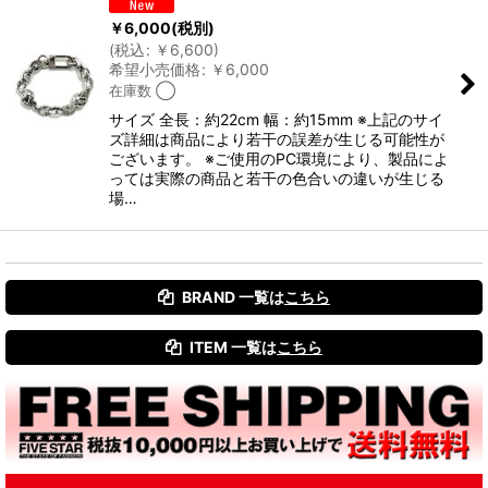
￥
6,000
(税別)
(
税込
:
￥
6,600
)
希望小売価格
:
￥
6,000
在庫数 ◯
サイズ 全長：約22cm 幅：約15mm ※上記のサイ
ズ詳細は商品により若干の誤差が生じる可能性が
ございます。 ※ご使用のPC環境により、製品によ
っては実際の商品と若干の色合いの違いが生じる
場…
BRAND 一覧は
こちら
ITEM 一覧は
こちら