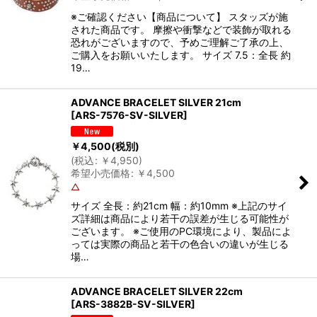
※ご確認ください【商品について】 スタッズが施
された商品です。 摩擦や衝撃などで装飾が取れる
恐れがございますので、予めご理解ご了承の上、
ご購入をお願いいたします。 サイズ 7.5：全長 約
19…
ADVANCE BRACELET SILVER 21cm
[
ARS-7576-SV-SILVER
]
￥
4,500
(税別)
(
税込
:
￥
4,950
)
希望小売価格
:
￥
4,500
△
サイズ 全長：約21cm 幅：約10mm ※上記のサイ
ズ詳細は商品により若干の誤差が生じる可能性が
ございます。 ※ご使用のPC環境により、製品によ
っては実際の商品と若干の色合いの違いが生じる
場…
ADVANCE BRACELET SILVER 22cm
[
ARS-3882B-SV-SILVER
]