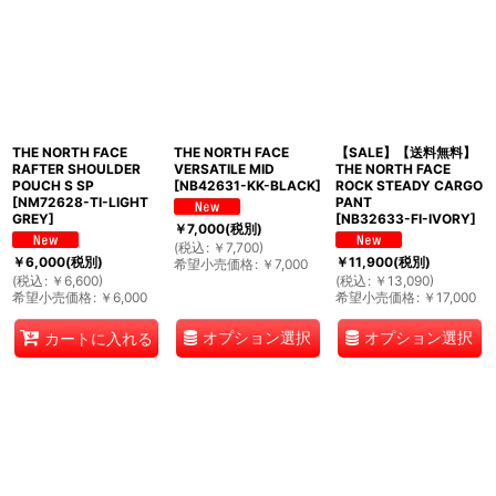
絞り込む
THE NORTH FACE
THE NORTH FACE
【SALE】【送料無料】
RAFTER SHOULDER
VERSATILE MID
THE NORTH FACE
POUCH S SP
[
NB42631-KK-BLACK
]
ROCK STEADY CARGO
[
NM72628-TI-LIGHT
PANT
GREY
]
[
NB32633-FI-IVORY
]
￥
7,000
(税別)
(
税込
:
￥
7,700
)
￥
6,000
(税別)
￥
11,900
(税別)
希望小売価格
:
￥
7,000
(
税込
:
￥
6,600
)
(
税込
:
￥
13,090
)
希望小売価格
:
￥
6,000
希望小売価格
:
￥
17,000
オプション選択
オプション選択
カートに入れる