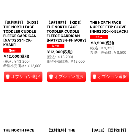
【送料無料】【KIDS】
【送料無料】【KIDS】
THE NORTH FACE
THE NORTH FACE
THE NORTH FACE
NUPTSE ETIP GLOVE
TODDLER CUDDLE
TODDLER CUDDLE
[
NN62520-K-BLACK
]
FLEECE CARDIGAN
FLEECE CARDIGAN
[
NAT72534-CK-
[
NAT72534-FI-IVORY
]
￥
8,500
(税別)
KHAKI
]
(
税込
:
￥
9,350
)
￥
12,000
(税別)
希望小売価格
:
￥
8,500
￥
12,000
(税別)
(
税込
:
￥
13,200
)
(
税込
:
￥
13,200
)
希望小売価格
:
￥
12,000
希望小売価格
:
￥
12,000
オプション選択
オプション選択
オプション選択
THE NORTH FACE
【送料無料】THE
【SALE】【送料無料】