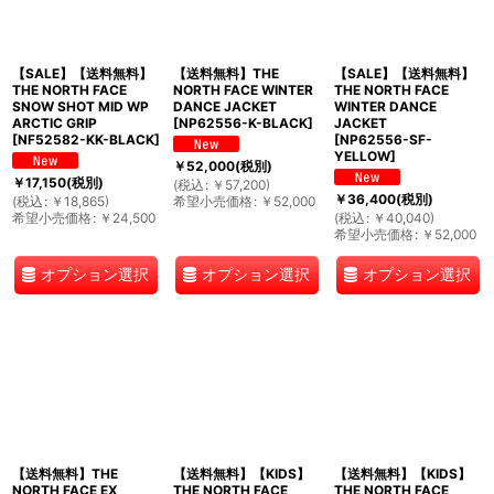
【SALE】【送料無料】
【送料無料】THE
【SALE】【送料無料】
THE NORTH FACE
NORTH FACE WINTER
THE NORTH FACE
SNOW SHOT MID WP
DANCE JACKET
WINTER DANCE
ARCTIC GRIP
[
NP62556-K-BLACK
]
JACKET
[
NF52582-KK-BLACK
]
[
NP62556-SF-
YELLOW
]
￥
52,000
(税別)
￥
17,150
(税別)
(
税込
:
￥
57,200
)
￥
36,400
(税別)
(
税込
:
￥
18,865
)
希望小売価格
:
￥
52,000
希望小売価格
:
￥
24,500
(
税込
:
￥
40,040
)
希望小売価格
:
￥
52,000
オプション選択
オプション選択
オプション選択
【送料無料】THE
【送料無料】【KIDS】
【送料無料】【KIDS】
NORTH FACE EX
THE NORTH FACE
THE NORTH FACE