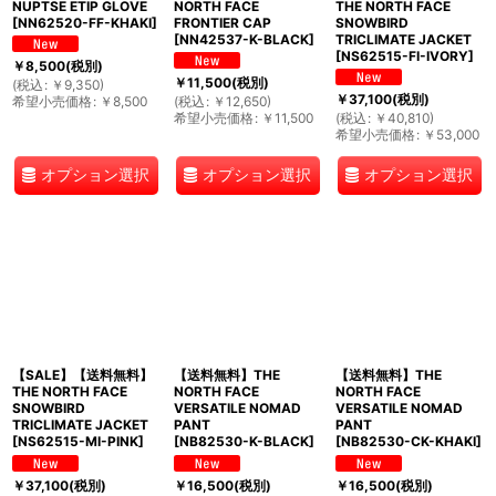
NUPTSE ETIP GLOVE
NORTH FACE
THE NORTH FACE
[
NN62520-FF-KHAKI
]
FRONTIER CAP
SNOWBIRD
[
NN42537-K-BLACK
]
TRICLIMATE JACKET
[
NS62515-FI-IVORY
]
￥
8,500
(税別)
￥
11,500
(税別)
(
税込
:
￥
9,350
)
￥
37,100
(税別)
希望小売価格
:
￥
8,500
(
税込
:
￥
12,650
)
希望小売価格
:
￥
11,500
(
税込
:
￥
40,810
)
希望小売価格
:
￥
53,000
オプション選択
オプション選択
オプション選択
【SALE】【送料無料】
【送料無料】THE
【送料無料】THE
THE NORTH FACE
NORTH FACE
NORTH FACE
SNOWBIRD
VERSATILE NOMAD
VERSATILE NOMAD
TRICLIMATE JACKET
PANT
PANT
[
NS62515-MI-PINK
]
[
NB82530-K-BLACK
]
[
NB82530-CK-KHAKI
]
￥
37,100
(税別)
￥
16,500
(税別)
￥
16,500
(税別)