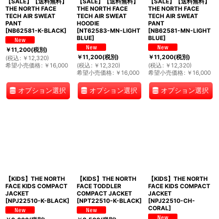
【SALE】【送料無料】
【SALE】【送料無料】
【SALE】【送料無料】
THE NORTH FACE
THE NORTH FACE
THE NORTH FACE
TECH AIR SWEAT
TECH AIR SWEAT
TECH AIR SWEAT
PANT
HOODIE
PANT
[
NB62581-K-BLACK
]
[
NT62583-MN-LIGHT
[
NB62581-MN-LIGHT
BLUE
]
BLUE
]
￥
11,200
(税別)
￥
11,200
(税別)
￥
11,200
(税別)
(
税込
:
￥
12,320
)
希望小売価格
:
￥
16,000
(
税込
:
￥
12,320
)
(
税込
:
￥
12,320
)
希望小売価格
:
￥
16,000
希望小売価格
:
￥
16,000
オプション選択
オプション選択
オプション選択
【KIDS】THE NORTH
【KIDS】THE NORTH
【KIDS】THE NORTH
FACE KIDS COMPACT
FACE TODDLER
FACE KIDS COMPACT
JACKET
COMPACT JACKET
JACKET
[
NPJ22510-K-BLACK
]
[
NPT22510-K-BLACK
]
[
NPJ22510-CH-
CORAL
]