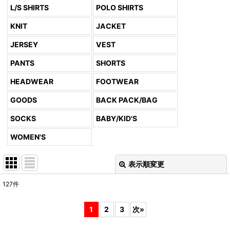
L/S SHIRTS
POLO SHIRTS
KNIT
JACKET
JERSEY
VEST
PANTS
SHORTS
HEADWEAR
FOOTWEAR
GOODS
BACK PACK/BAG
SOCKS
BABY/KID'S
WOMEN'S
表示順変更
閉じる
127
件
表示数
:
1
2
3
次
»
並び順
: