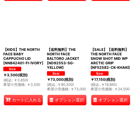
【KIDS】THE NORTH
【送料無料】THE
【SALE】【送料無料】
FACE BABY
NORTH FACE
THE NORTH FACE
CAPPUCHO LID
BALTORO JACKET
SNOW SHOT MID WP
[
NNB42401-FI-IVORY
]
[
ND92553-SG-
ARCTIC GRIP
YELLOW
]
[
NF52582-CK-KHAKI
]
￥
3,500
(税別)
￥
73,000
(税別)
￥
17,150
(税別)
(
税込
:
￥
3,850
)
希望小売価格
:
￥
3,500
(
税込
:
￥
80,300
)
(
税込
:
￥
18,865
)
希望小売価格
:
￥
73,000
希望小売価格
:
￥
24,500
オプション選択
オプション選択
カートに入れる