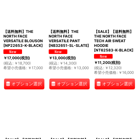
【送料無料】THE
【送料無料】THE
【SALE】【送料無料】
NORTH FACE
NORTH FACE
THE NORTH FACE
VERSATILE BLOUSON
VERSATILE PANT
TECH AIR SWEAT
[
NP22653-K-BLACK
]
[
NB32651-SL-SLATE
]
HOODIE
[
NT62583-K-BLACK
]
￥
17,000
(税別)
￥
13,000
(税別)
￥
11,200
(税別)
(
税込
:
￥
18,700
)
(
税込
:
￥
14,300
)
希望小売価格
:
￥
17,000
希望小売価格
:
￥
13,000
(
税込
:
￥
12,320
)
希望小売価格
:
￥
16,000
オプション選択
オプション選択
オプション選択