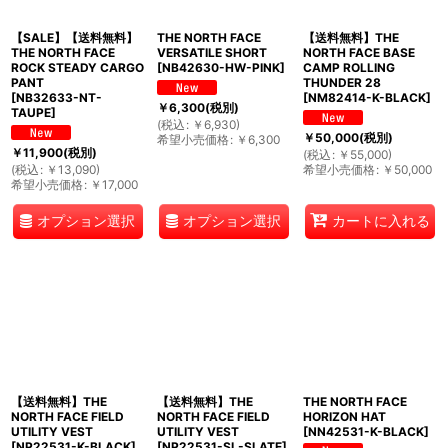
【SALE】【送料無料】
THE NORTH FACE
【送料無料】THE
THE NORTH FACE
VERSATILE SHORT
NORTH FACE BASE
ROCK STEADY CARGO
[
NB42630-HW-PINK
]
CAMP ROLLING
PANT
THUNDER 28
[
NB32633-NT-
[
NM82414-K-BLACK
]
￥
6,300
(税別)
TAUPE
]
(
税込
:
￥
6,930
)
￥
50,000
(税別)
希望小売価格
:
￥
6,300
￥
11,900
(税別)
(
税込
:
￥
55,000
)
(
税込
:
￥
13,090
)
希望小売価格
:
￥
50,000
希望小売価格
:
￥
17,000
オプション選択
オプション選択
カートに入れる
【送料無料】THE
【送料無料】THE
THE NORTH FACE
NORTH FACE FIELD
NORTH FACE FIELD
HORIZON HAT
UTILITY VEST
UTILITY VEST
[
NN42531-K-BLACK
]
[
NP22531-K-BLACK
]
[
NP22531-SL-SLATE
]