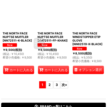
THE NORTH FACE
THE NORTH FACE
THE NORTH FACE
NUPTSE MUFFLER
NUPTSE MUFFLER
WINDSTOPPER ETIP
[
NN72511-K-BLACK
]
[
NN72511-FF-KHAKI
]
GLOVE
[
NN62519-K-BLACK
]
￥
9,500
(税別)
￥
9,500
(税別)
￥
8,500
(税別)
(
税込
:
￥
10,450
)
(
税込
:
￥
10,450
)
希望小売価格
:
￥
9,500
希望小売価格
:
￥
9,500
(
税込
:
￥
9,350
)
希望小売価格
:
￥
8,500
オプション選択
カートに入れる
カートに入れる
1
2
3
次
»
BRAND 一覧は
こちら