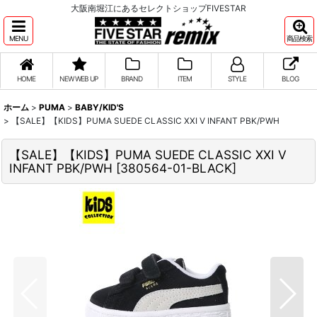
大阪南堀江にあるセレクトショップFIVESTAR
MENU
商品検索
HOME
NEW WEB UP
BRAND
ITEM
STYLE
BLOG
ホーム
>
PUMA
>
BABY/KID'S
>
【SALE】【KIDS】PUMA SUEDE CLASSIC XXI V INFANT PBK/PWH
【SALE】【KIDS】PUMA SUEDE CLASSIC XXI V
INFANT PBK/PWH
[
380564-01-BLACK
]