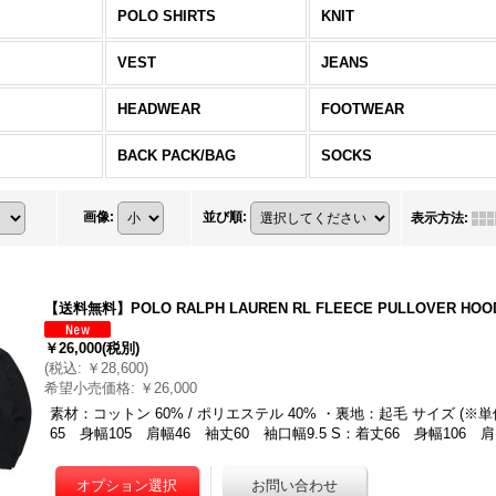
POLO SHIRTS
KNIT
VEST
JEANS
HEADWEAR
FOOTWEAR
BACK PACK/BAG
SOCKS
画像
:
並び順
:
表示方法
:
【送料無料】POLO RALPH LAUREN RL FLEECE PULLOVER HOO
￥26,000
(税別)
(
税込
:
￥28,600
)
希望小売価格
:
￥26,000
素材：コットン 60% / ポリエステル 40% ・裏地：起毛 サイズ (※
65 身幅105 肩幅46 袖丈60 袖口幅9.5 S：着丈66 身幅106 