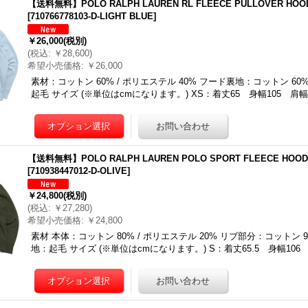
【送料無料】POLO RALPH LAUREN RL FLEECE PULLOVER HOOD
[
710766778103-D-LIGHT BLUE
]
￥26,000
(税別)
(
税込
:
￥28,600
)
希望小売価格
:
￥26,000
素材：コットン 60% / ポリエステル 40% フード裏地：コットン 60%
起毛 サイズ (※単位はcmになります。) XS：着丈65 身幅105 肩幅
【送料無料】POLO RALPH LAUREN POLO SPORT FLEECE HOODI
[
710938447012-D-OLIVE
]
￥24,800
(税別)
(
税込
:
￥27,280
)
希望小売価格
:
￥24,800
素材 本体：コットン 80% / ポリエステル 20% リブ部分：コットン 9
地：起毛 サイズ (※単位はcmになります。) S：着丈65.5 身幅106