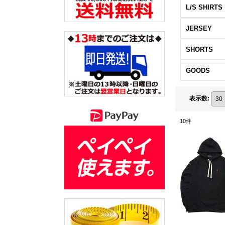
L/S SHIRTS
JERSEY
SHORTS
GOODS
表示数
:
10
件