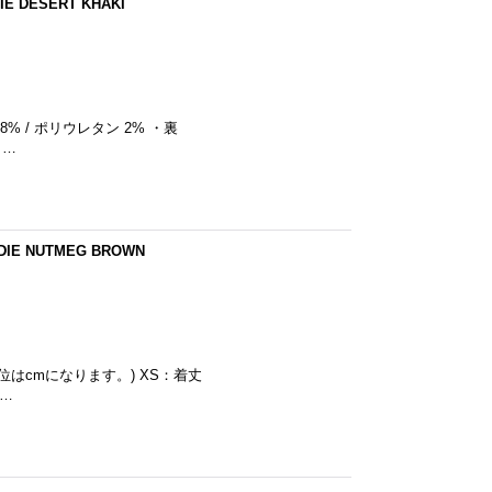
E DESERT KHAKI
8% / ポリウレタン 2% ・裏
 …
DIE NUTMEG BROWN
単位はcmになります。) XS：着丈
肩…