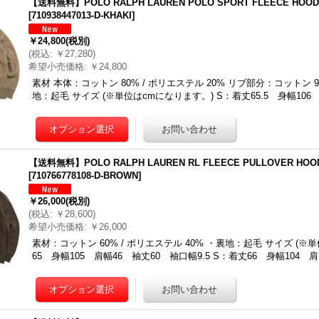
【送料無料】POLO RALPH LAUREN POLO SPORT FLEECE HOODI
[
710938447013-D-KHAKI
]
￥24,800
(税別)
(
税込
:
￥27,280
)
希望小売価格
:
￥24,800
素材 本体：コットン 80% / ポリエステル 20% リブ部分：コットン 9
地：起毛 サイズ (※単位はcmになります。) S：着丈65.5 身幅106
【送料無料】POLO RALPH LAUREN RL FLEECE PULLOVER HOO
[
710766778108-D-BROWN
]
￥26,000
(税別)
(
税込
:
￥28,600
)
希望小売価格
:
￥26,000
素材：コットン 60% / ポリエステル 40% ・裏地：起毛 サイズ (※
65 身幅105 肩幅46 袖丈60 袖口幅9.5 S：着丈66 身幅104 