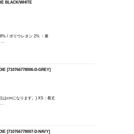
E BLACK/WHITE
8% / ポリウレタン 2% ・裏
 …
DIE
[
710766778006-D-GREY
]
単位はcmになります。) XS：着丈
肩…
DIE
[
710766778007-D-NAVY
]