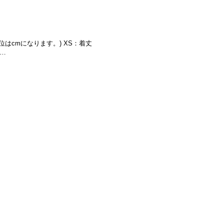
単位はcmになります。) XS：着丈
肩…