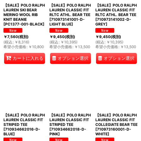
【SALE】POLO RALPH
【SALE】POLO RALPH
【SALE】POLO RALPH
LAUREN SKI BEAR
LAUREN CLASSIC FIT
LAUREN CLASSIC FIT
MERINO WOOL RIB
RLTC ATHL. BEAR TEE
RLTC ATHL. BEAR TEE
KNIT BEANIE
[
710973141001-D-
[
710973141002-D-
[
PC1377-001-BLACK
]
LIGHT BLUE
]
GREY
]
￥
7,560
(税別)
￥
9,450
(税別)
￥
9,450
(税別)
(
税込
:
￥
8,316
)
(
税込
:
￥
10,395
)
(
税込
:
￥
10,395
)
希望小売価格
:
￥
10,800
希望小売価格
:
￥
13,500
希望小売価格
:
￥
13,500
オプション選択
オプション選択
カートに入れる
【SALE】POLO RALPH
【SALE】POLO RALPH
【SALE】POLO RALPH
LAUREN CLASSIC FIT
LAUREN CLASSIC FIT
LAUREN CLASSIC FIT
STRIPED TEE
STRIPED TEE
COLLEGIATE BEAR TEE
[
710934662016-D-
[
710934662018-D-
[
710973160001-D-
BLUE
]
PINK
]
WHITE
]