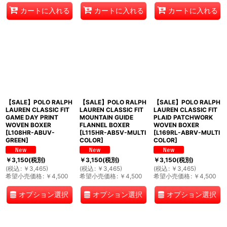
カートに入れる
カートに入れる
カートに入れる
【SALE】POLO RALPH
【SALE】POLO RALPH
【SALE】POLO RALPH
LAUREN CLASSIC FIT
LAUREN CLASSIC FIT
LAUREN CLASSIC FIT
GAME DAY PRINT
MOUNTAIN GUIDE
PLAID PATCHWORK
WOVEN BOXER
FLANNEL BOXER
WOVEN BOXER
[
L108HR-ABUV-
[
L115HR-AB5V-MULTI
[
L169RL-ABRV-MULTI
GREEN
]
COLOR
]
COLOR
]
￥
3,150
(税別)
￥
3,150
(税別)
￥
3,150
(税別)
(
税込
:
￥
3,465
)
(
税込
:
￥
3,465
)
(
税込
:
￥
3,465
)
希望小売価格
:
￥
4,500
希望小売価格
:
￥
4,500
希望小売価格
:
￥
4,500
オプション選択
オプション選択
オプション選択