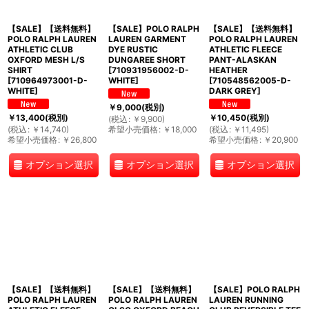
【SALE】【送料無料】
【SALE】POLO RALPH
【SALE】【送料無料】
POLO RALPH LAUREN
LAUREN GARMENT
POLO RALPH LAUREN
ATHLETIC CLUB
DYE RUSTIC
ATHLETIC FLEECE
OXFORD MESH L/S
DUNGAREE SHORT
PANT-ALASKAN
SHIRT
[
710931956002-D-
HEATHER
[
710964973001-D-
WHITE
]
[
710548562005-D-
WHITE
]
DARK GREY
]
￥
9,000
(税別)
￥
13,400
(税別)
￥
10,450
(税別)
(
税込
:
￥
9,900
)
(
税込
:
￥
14,740
)
希望小売価格
:
￥
18,000
(
税込
:
￥
11,495
)
希望小売価格
:
￥
26,800
希望小売価格
:
￥
20,900
オプション選択
オプション選択
オプション選択
【SALE】【送料無料】
【SALE】【送料無料】
【SALE】POLO RALPH
POLO RALPH LAUREN
POLO RALPH LAUREN
LAUREN RUNNING