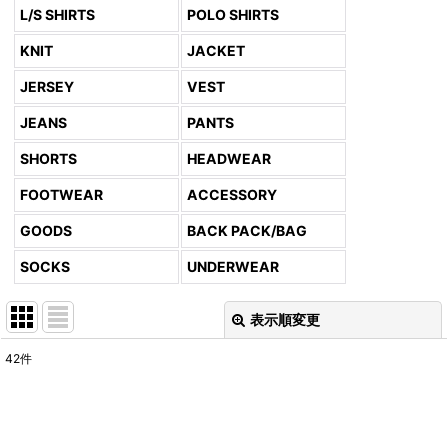
L/S SHIRTS
POLO SHIRTS
KNIT
JACKET
JERSEY
VEST
JEANS
PANTS
SHORTS
HEADWEAR
FOOTWEAR
ACCESSORY
GOODS
BACK PACK/BAG
SOCKS
UNDERWEAR
表示順変更
閉じる
42
件
表示数
:
並び順
: