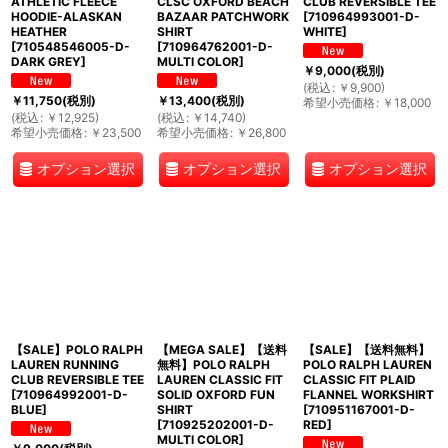
ATHLETIC FLEECE
CLSC OXFORD BEACH
CLUB REVERSIBLE TEE
HOODIE-ALASKAN
BAZAAR PATCHWORK
[
710964993001-D-
HEATHER
SHIRT
WHITE
]
[
710548546005-D-
[
710964762001-D-
DARK GREY
]
MULTI COLOR
]
￥
9,000
(税別)
(
税込
:
￥
9,900
)
￥
11,750
(税別)
￥
13,400
(税別)
希望小売価格
:
￥
18,000
(
税込
:
￥
12,925
)
(
税込
:
￥
14,740
)
希望小売価格
:
￥
23,500
希望小売価格
:
￥
26,800
オプション選択
オプション選択
オプション選択
【SALE】POLO RALPH
【MEGA SALE】【送料
【SALE】【送料無料】
LAUREN RUNNING
無料】POLO RALPH
POLO RALPH LAUREN
CLUB REVERSIBLE TEE
LAUREN CLASSIC FIT
CLASSIC FIT PLAID
[
710964992001-D-
SOLID OXFORD FUN
FLANNEL WORKSHIRT
BLUE
]
SHIRT
[
710951167001-D-
[
710925202001-D-
RED
]
MULTI COLOR
]