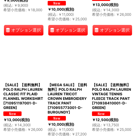
￥
9,000
(税別)
￥
13,000
(税別)
(
税込
:
￥
9,900
)
￥
10,000
(税別)
希望小売価格
:
￥
18,000
(
税込
:
￥
14,300
)
(
税込
:
￥
11,000
)
希望小売価格
:
￥
26,000
希望小売価格
:
￥
25,000
オプション選択
オプション選択
オプション選択
【SALE】【送料無料】
【MEGA SALE】【送料
【SALE】【送料無料】
POLO RALPH LAUREN
無料】POLO RALPH
POLO RALPH LAUREN
CLASSIC FIT PLAID
LAUREN TRICOT
VINTAGE TENNIS
FLANNEL WORKSHIRT
CROWN EMBROIDERY
FLEECE TRACK PANT
[
710951197001-D-
TRACK PANT
[
710938410001-D-
GREEN
]
[
710955773001-D-
GREEN
]
BURGUNDY
]
￥
13,000
(税別)
￥
12,500
(税別)
￥
10,000
(税別)
(
税込
:
￥
14,300
)
(
税込
:
￥
13,750
)
希望小売価格
:
￥
26,000
(
税込
:
￥
11,000
)
希望小売価格
:
￥
25,000
希望小売価格
:
￥
27,200