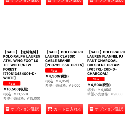
【SALE】【送料無料】
【SALE】POLO RALPH
【SALE】POLO RALPH
POLO RALPH LAUREN
LAUREN CLASSIC
LAUREN FLANNEL PJ
ATHL WING FOOT LS
CABLE BEANIE
PANT CHARCOAL
TEE WHITE/NEW
[
PC0792-356-GREEN
]
CRESCENT CREAM
FOREST
[
P657RL-26D-D-
[
710B13484001-D-
CHARCOAL
]
￥
4,500
(税別)
WHITE
]
(
税込
:
￥
4,950
)
￥
4,500
(税別)
希望小売価格
:
￥
9,000
￥
10,500
(税別)
(
税込
:
￥
4,950
)
(
税込
:
￥
11,550
)
希望小売価格
:
￥
9,000
希望小売価格
:
￥
15,000
オプション選択
オプション選択
カートに入れる