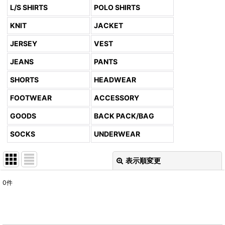
L/S SHIRTS
POLO SHIRTS
KNIT
JACKET
JERSEY
VEST
JEANS
PANTS
SHORTS
HEADWEAR
FOOTWEAR
ACCESSORY
GOODS
BACK PACK/BAG
SOCKS
UNDERWEAR
表示順変更
閉じる
0
件
表示数
:
並び順
: