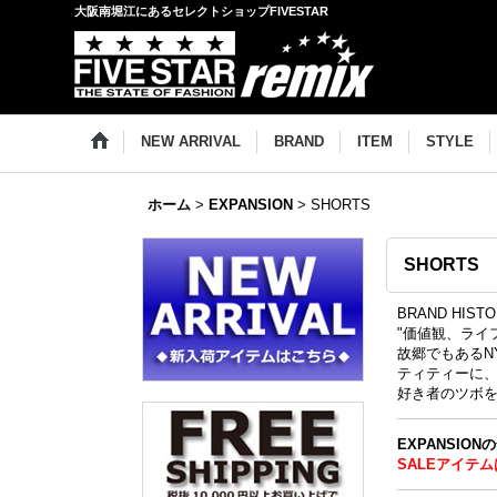
大阪南堀江にあるセレクトショップFIVESTAR
NEW ARRIVAL
BRAND
ITEM
STYLE
ホーム
>
EXPANSION
>
SHORTS
SHORTS
BRAND HIST
"価値観、ライフ
故郷でもあるNYと
ティティーに
好き者のツボ
EXPANSIO
SALEアイテム