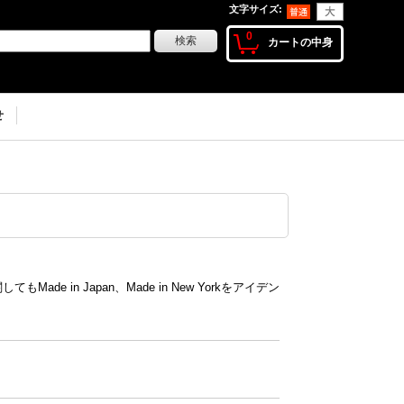
文字サイズ
:
0
カートの中身
せ
.
e in Japan、Made in New Yorkをアイデン