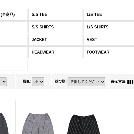
 (全商品)
S/S TEE
L/S TEE
S/S SHIRTS
L/S SHIRTS
JACKET
VEST
HEADWEAR
FOOTWEAR
画像
:
並び順
:
表示方法
: