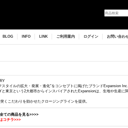
BLOG
INFO
LINK
ご利用案内
ログイン
お問い合わ
ORY
スタイルの拡大・発展・進化"をコンセプトに掲げたブランドExpansion Inc
東京という2大都市からインスパイアされたExpansionは、生地や生産に関してもMad
、
を突くこだわりを効かせたクロージングラインを提供。
Nの全ての商品を見る>>>>
はコチラ>>>