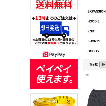
EXPANSION
HOODIE
KNIT
SHORTS
GOODS
表示数
:
3
件