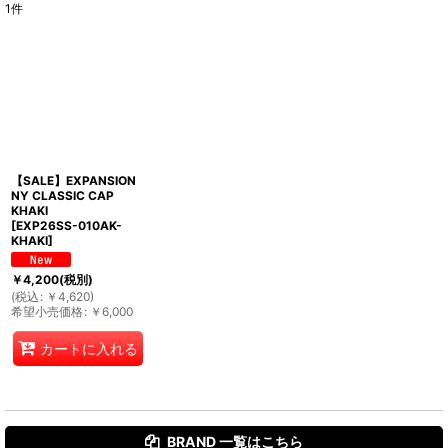
1
件
表示数
:
並び順
:
絞り込む
【SALE】EXPANSION
NY CLASSIC CAP
KHAKI
[
EXP26SS-010AK-
KHAKI
]
￥
4,200
(税別)
(
税込
:
￥
4,620
)
希望小売価格
:
￥
6,000
カートに入れる
BRAND 一覧は
こちら