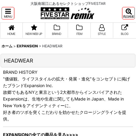
大阪南堀江にあるセレクトショップFIVESTAR
MENU
商品検索
HOME
NEW WEB UP
BRAND
ITEM
STYLE
BLOG
ホーム
>
EXPANSION
>
HEADWEAR
HEADWEAR
BRAND HISTORY
"価値観、ライフスタイルの拡大・発展・進化"をコンセプトに掲げ
たブランドExpansion Inc.
故郷でもあるNYと東京という2大都市からインスパイアされた
Expansionは、生地や生産に関してもMade in Japan、Made in
New Yorkをアイデンティティーに、
好き者のツボを突くこだわりを効かせたクロージングラインを提
供。
EXPANSIONの全ての商品を見る>>>>