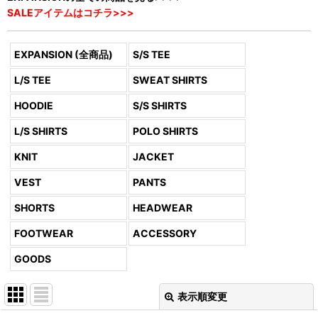
SALEアイテムはコチラ>>>
EXPANSION (全商品)
S/S TEE
L/S TEE
SWEAT SHIRTS
HOODIE
S/S SHIRTS
L/S SHIRTS
POLO SHIRTS
KNIT
JACKET
VEST
PANTS
SHORTS
HEADWEAR
FOOTWEAR
ACCESSORY
GOODS
表示順変更
閉じる