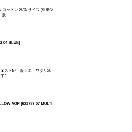
 コットン 20% サイズ (※単位
5 股…
33-04-BLUE
]
：ウエスト57 股上31 ワタリ30
股下2…
LLOW AOP
[
623787-07-MULTI