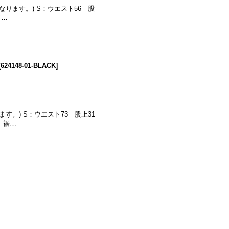
になります。) S：ウエスト56 股
ワ…
[
624148-01-BLACK
]
ます。) S：ウエスト73 股上31
 裾…