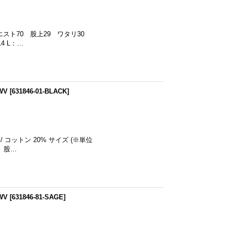
ウエスト70 股上29 ワタリ30
4 L：…
WV
[
631846-01-BLACK
]
 コットン 20% サイズ (※単位
5 股…
WV
[
631846-81-SAGE
]