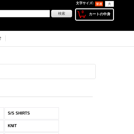
文字サイズ
:
0
カートの中身
せ
S/S SHIRTS
KNIT