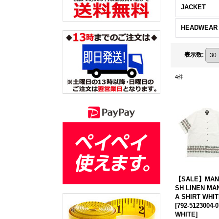
JACKET
HEADWEAR
表示数
:
4
件
【SALE】MAN
SH LINEN MA
A SHIRT WHI
[
792-5123004-0
WHITE
]