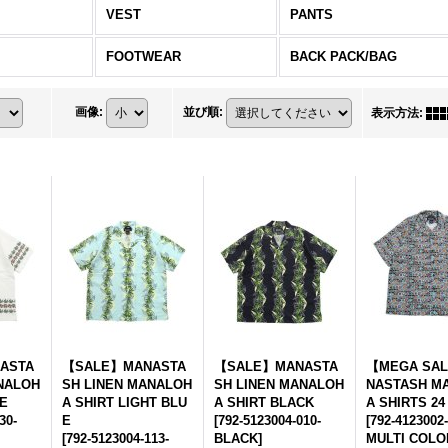
VEST
PANTS
FOOTWEAR
BACK PACK/BAG
画像
:
並び順
:
表示方法
:
ASTA
【SALE】MANASTA
【SALE】MANASTA
【MEGA SA
NALOH
SH LINEN MANALOH
SH LINEN MANALOH
NASTASH M
TE
A SHIRT LIGHT BLU
A SHIRT BLACK
A SHIRTS 2
30-
E
[
792-5123004-010-
[
792-4123002-
[
792-5123004-113-
BLACK
]
MULTI COLO