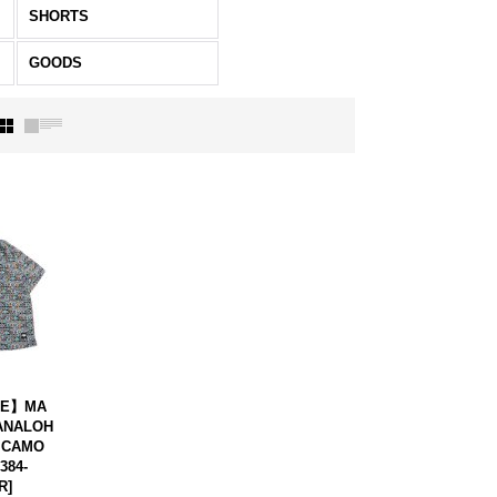
SHORTS
GOODS
LE】MA
ANALOH
4 CAMO
384-
R
]