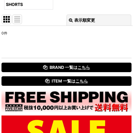
SHORTS
表示順変更
閉じる
0
件
表示数
:
並び順
:
BRAND 一覧は
こちら
絞り込む
ITEM 一覧は
こちら