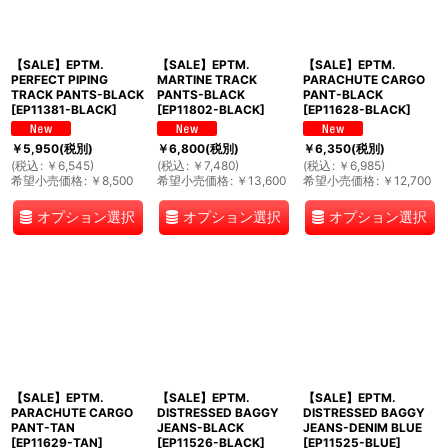
【SALE】EPTM.
【SALE】EPTM.
【SALE】EPTM.
PERFECT PIPING
MARTINE TRACK
PARACHUTE CARGO
TRACK PANTS-BLACK
PANTS-BLACK
PANT-BLACK
[
EP11381-BLACK
]
[
EP11802-BLACK
]
[
EP11628-BLACK
]
￥
5,950
(税別)
￥
6,800
(税別)
￥
6,350
(税別)
(
税込
:
￥
6,545
)
(
税込
:
￥
7,480
)
(
税込
:
￥
6,985
)
希望小売価格
:
￥
8,500
希望小売価格
:
￥
13,600
希望小売価格
:
￥
12,700
オプション選択
オプション選択
オプション選択
【SALE】EPTM.
【SALE】EPTM.
【SALE】EPTM.
PARACHUTE CARGO
DISTRESSED BAGGY
DISTRESSED BAGGY
PANT-TAN
JEANS-BLACK
JEANS-DENIM BLUE
[
EP11629-TAN
]
[
EP11526-BLACK
]
[
EP11525-BLUE
]