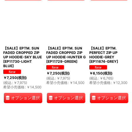
【SALE】EPTM. SUN
【SALE】EPTM. SUN
【SALE】EPTM.
FADED CROPPED ZIP
FADED CROPPED ZIP
PERFECT ZIP UP
UP HOODIE-SKY BLUE
UP HOODIE-HUNTER G
HOODIE-GREY
[
EP11730-LIGHT
[
EP11729-GREEN
]
[
EP11674-GREY
]
BLUE
]
￥
7,250
(税別)
￥
6,150
(税別)
￥
7,250
(税別)
(
税込
:
￥
7,975
)
(
税込
:
￥
6,765
)
(
税込
:
￥
7,975
)
希望小売価格
:
￥
14,500
希望小売価格
:
￥
12,300
希望小売価格
:
￥
14,500
オプション選択
オプション選択
オプション選択