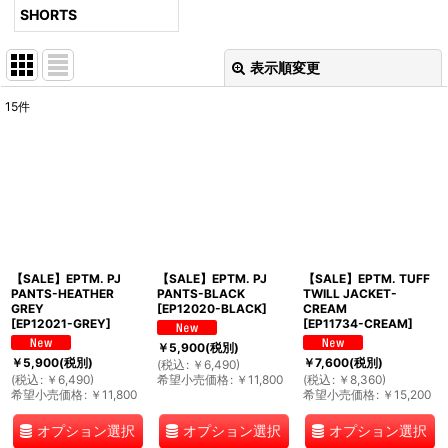
SHORTS
表示順変更
閉じる
15
件
表示数
:
並び順
:
絞り込む
【SALE】EPTM. PJ
【SALE】EPTM. PJ
【SALE】EPTM. TUFF
PANTS-HEATHER
PANTS-BLACK
TWILL JACKET-
GREY
[
EP12020-BLACK
]
CREAM
[
EP12021-GREY
]
[
EP11734-CREAM
]
￥
5,900
(税別)
￥
5,900
(税別)
￥
7,600
(税別)
(
税込
:
￥
6,490
)
(
税込
:
￥
6,490
)
希望小売価格
:
￥
11,800
(
税込
:
￥
8,360
)
希望小売価格
:
￥
11,800
希望小売価格
:
￥
15,200
オプション選択
オプション選択
オプション選択