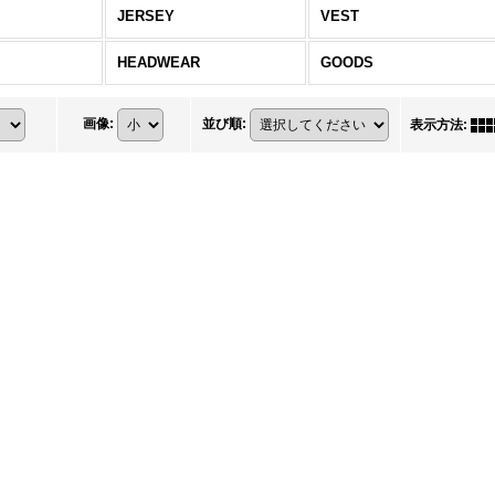
JERSEY
VEST
HEADWEAR
GOODS
画像
:
並び順
:
表示方法
: