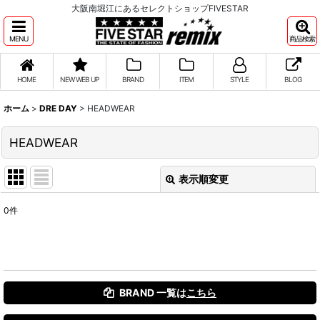
大阪南堀江にあるセレクトショップFIVESTAR
MENU
商品検索
HOME
NEW WEB UP
BRAND
ITEM
STYLE
BLOG
ホーム
>
DRE DAY
>
HEADWEAR
HEADWEAR
表示順変更
閉じる
0
件
表示数
:
並び順
:
BRAND 一覧は
こちら
絞り込む