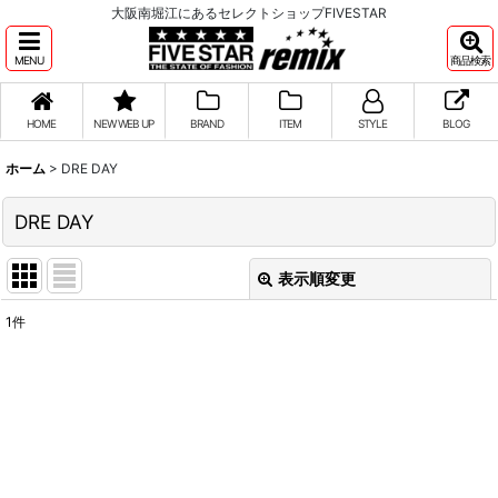
大阪南堀江にあるセレクトショップFIVESTAR
MENU
商品検索
HOME
NEW WEB UP
BRAND
ITEM
STYLE
BLOG
ホーム
>
DRE DAY
DRE DAY
表示順変更
閉じる
1
件
サブカテゴリ
:
表示数
:
並び順
: