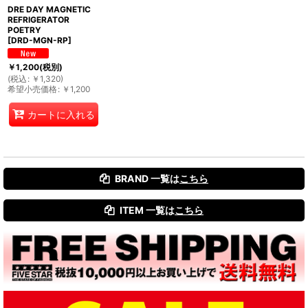
DRE DAY MAGNETIC
絞り込む
REFRIGERATOR
POETRY
[
DRD-MGN-RP
]
￥
1,200
(税別)
(
税込
:
￥
1,320
)
希望小売価格
:
￥
1,200
カートに入れる
BRAND 一覧は
こちら
ITEM 一覧は
こちら