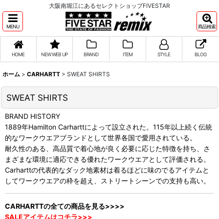
大阪南堀江にあるセレクトショップFIVESTAR
MENU
商品検索
HOME
NEW WEB UP
BRAND
ITEM
STYLE
BLOG
ホーム
>
CARHARTT
>
SWEAT SHIRTS
SWEAT SHIRTS
BRAND HISTORY
1889年Hamilton Carharttによって設立された。115年以上続く伝統
的なワークウエアブランドとして世界各国で愛用されている。
耐久性のある、高品質で着心地が良く必要に応じた特徴を持ち、さ
まざまな環境に適応できる優れたワークウエアとして評価される。
Carharttの代表的なダック地素材は着るほどに味のでるアイテムと
してワークウエアの枠を超え、ストリートシーンでの支持も高い。
CARHARTTの全ての商品を見る>>>>
SALEアイテムはコチラ>>>