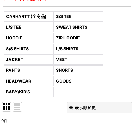
CARHARTT (全商品)
S/S TEE
L/S TEE
SWEAT SHIRTS
HOODIE
ZIP HOODIE
S/S SHIRTS
L/S SHIRTS
JACKET
VEST
PANTS
SHORTS
HEADWEAR
GOODS
BABY/KID'S
表示順変更
閉じる
0
件
表示数
: