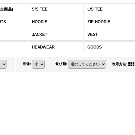
(全商品)
S/S TEE
L/S TEE
RTS
HOODIE
ZIP HOODIE
JACKET
VEST
HEADWEAR
GOODS
画像
:
並び順
:
表示方法
: