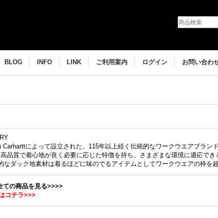
BLOG
INFO
LINK
ご利用案内
ログイン
お問い合わ
ORY
ilton Carharttによって設立された。115年以上続く伝統的なワークウエア
、高品質で着心地が良く必要に応じた特徴を持ち、さまざまな環境に適応でき
tの代表的なダック地素材は着るほどに味のでるアイテムとしてワークウエアの枠
の全ての商品を見る>>>>
はコチラ>>>