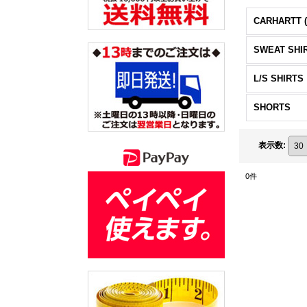
CARHARTT 
SWEAT SHI
L/S SHIRTS
SHORTS
表示数
:
0
件