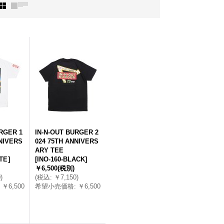
RGER 1
IN-N-OUT BURGER 2
NIVERS
024 75TH ANNIVERS
ARY TEE
ITE
]
[
INO-160-BLACK
]
￥6,500
(税別)
0
)
(
税込
:
￥7,150
)
￥6,500
希望小売価格
:
￥6,500