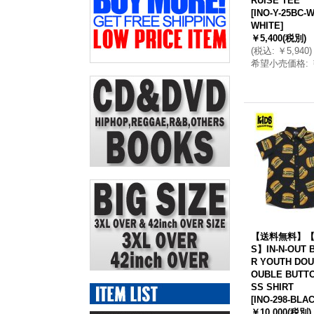
RUISE TEE
[
INO-Y-25BC-W
WHITE
]
￥5,400
(税別)
(
税込
:
￥5,940
)
希望小売価格
:
【送料無料】【
S】IN-N-OUT 
R YOUTH DOU
OUBLE BUTT
SS SHIRT
[
INO-298-BLA
￥10,000
(税別)