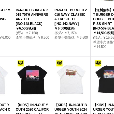
RGER M
IN-N-OUT BURGER 2
IN-N-OUT BURGER 2
【送料無料】IN
019 70TH ANNIVERS
016 NAVY CLASSIC
T BURGER D
-WH-
ARY TEE
& FRESH TEE
DOUBLE BU
[
INO-148-BLACK
]
[
INO-142-NAVY
]
P SS SHIRT
￥6,500
(税別)
￥6,500
(税別)
[
INO-507-BL
(
税込
:
￥7,150
)
(
税込
:
￥7,150
)
￥14,500
(税別
￥6,000
希望小売価格
:
￥6,500
希望小売価格
:
￥6,500
(
税込
:
￥15,9
希望小売価格
:
￥14,500
OUT Y
【KIDS】IN-N-OUT Y
【KIDS】IN-N-OUT B
【KIDS】IN-N
EACH C
OUTH 2020 CALIFOR
URGER YOUTH 2024
URGER YOUT