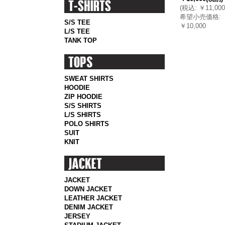
(
税込
:
￥11,000
希望小売価格
:
S/S TEE
￥10,000
L/S TEE
TANK TOP
SWEAT SHIRTS
HOODIE
ZIP HOODIE
S/S SHIRTS
L/S SHIRTS
POLO SHIRTS
SUIT
KNIT
JACKET
DOWN JACKET
LEATHER JACKET
DENIM JACKET
JERSEY