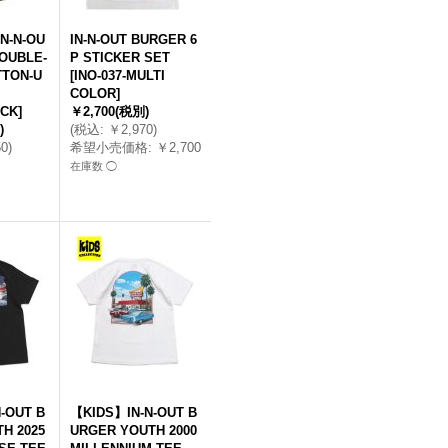
-N-OU
IN-N-OUT BURGER 6
OUBLE-
P STICKER SET
TTON-U
[
INO-037-MULTI
COLOR
]
ACK
]
￥2,700
(税別)
)
(
税込
:
￥2,970
)
50
)
希望小売価格
:
￥2,700
在庫数 ◯
-OUT B
【KIDS】IN-N-OUT B
H 2025
URGER YOUTH 2000