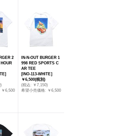
RGER 2
IN-N-OUT BURGER 1
 HOUR
998 RED SPORTS C
AR TEE
ITE
]
[
INO-113-WHITE
]
￥6,500
(税別)
0
)
(
税込
:
￥7,150
)
￥6,500
希望小売価格
:
￥6,500