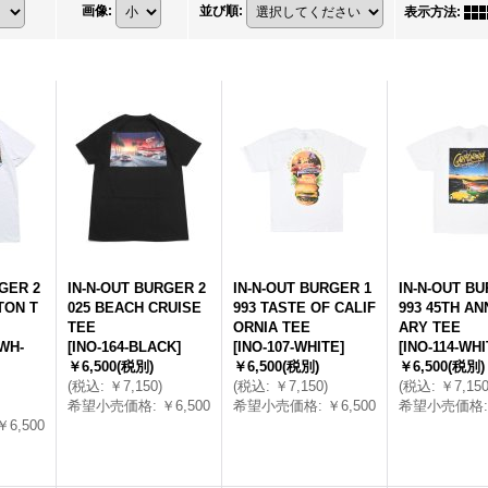
画像
:
並び順
:
表示方法
:
GER 2
IN-N-OUT BURGER 2
IN-N-OUT BURGER 1
IN-N-OUT BU
TON T
025 BEACH CRUISE
993 TASTE OF CALIF
993 45TH AN
TEE
ORNIA TEE
ARY TEE
WH-
[
INO-164-BLACK
]
[
INO-107-WHITE
]
[
INO-114-WH
￥6,500
(税別)
￥6,500
(税別)
￥6,500
(税別)
(
税込
:
￥7,150
)
(
税込
:
￥7,150
)
(
税込
:
￥7,15
希望小売価格
:
￥6,500
希望小売価格
:
￥6,500
希望小売価格
:
￥6,500