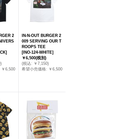
RGER 2
IN-N-OUT BURGER 2
NIVERS
009 SERVING OUR T
ROOPS TEE
ACK
]
[
INO-124-WHITE
]
￥6,500
(税別)
0
)
(
税込
:
￥7,150
)
￥6,500
希望小売価格
:
￥6,500