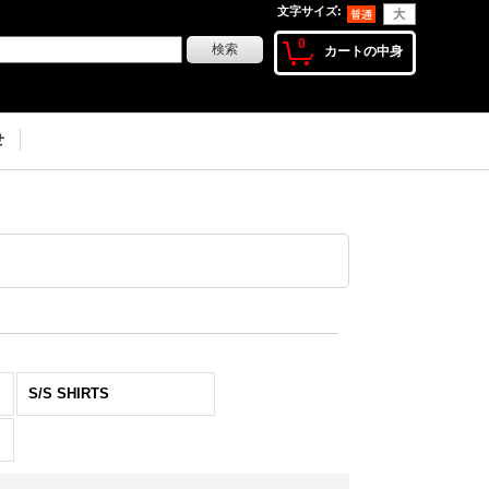
文字サイズ
:
0
カートの中身
せ
S/S SHIRTS