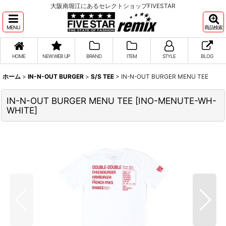
大阪南堀江にあるセレクトショップFIVESTAR
MENU
商品検索
HOME
NEW WEB UP
BRAND
ITEM
STYLE
BLOG
ホーム
>
IN-N-OUT BURGER
>
S/S TEE
>
IN-N-OUT BURGER MENU TEE
IN-N-OUT BURGER MENU TEE
[
INO-MENUTE-WH-
WHITE
]