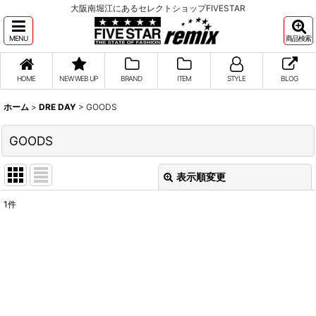
大阪南堀江にあるセレクトショップFIVESTAR
MENU
商品検索
HOME
NEW WEB UP
BRAND
ITEM
STYLE
BLOG
ホーム
>
DRE DAY
>
GOODS
GOODS
表示順変更
閉じる
1
件
表示数
:
並び順
:
絞り込む