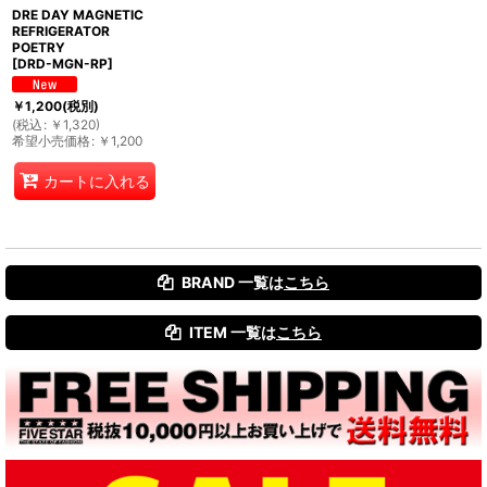
DRE DAY MAGNETIC
REFRIGERATOR
POETRY
[
DRD-MGN-RP
]
￥
1,200
(税別)
(
税込
:
￥
1,320
)
希望小売価格
:
￥
1,200
カートに入れる
BRAND 一覧は
こちら
ITEM 一覧は
こちら