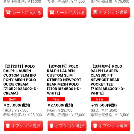
希望小売価格
:
￥
11,000
希望小売価格
:
￥
11,000
希望小売価格
:
￥
75,000
オプション選択
カートに入れる
カートに入れる
【送料無料】POLO
【送料無料】POLO
【送料無料】POLO
RALPH LAUREN
RALPH LAUREN
RALPH LAUREN
CUSTOM SLIM BIG
CUSTOM SLIM
CLASSIC FIT
PONY MESH POLO
STRIPED NEWPORT
NEWPORT BEAR
GUIDE CREAM
BEAR MESH POLO
POCKET TEE
[
710B21923002-D-
[
710B18545001-D-
[
710B18543001-D-
CREAM
]
WHITE
]
WHITE
]
￥
25,000
(税別)
￥
27,000
(税別)
￥
13,500
(税別)
(
税込
:
￥
27,500
)
(
税込
:
￥
29,700
)
(
税込
:
￥
14,850
)
希望小売価格
:
￥
25,000
希望小売価格
:
￥
27,000
希望小売価格
:
￥
13,500
オプション選択
オプション選択
オプション選択