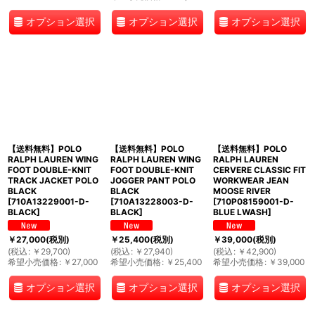
オプション選択
オプション選択
オプション選択
【送料無料】POLO
【送料無料】POLO
【送料無料】POLO
RALPH LAUREN WING
RALPH LAUREN WING
RALPH LAUREN
FOOT DOUBLE-KNIT
FOOT DOUBLE-KNIT
CERVERE CLASSIC FIT
TRACK JACKET POLO
JOGGER PANT POLO
WORKWEAR JEAN
BLACK
BLACK
MOOSE RIVER
[
710A13229001-D-
[
710A13228003-D-
[
710P08159001-D-
BLACK
]
BLACK
]
BLUE LWASH
]
￥
27,000
(税別)
￥
25,400
(税別)
￥
39,000
(税別)
(
税込
:
￥
29,700
)
(
税込
:
￥
27,940
)
(
税込
:
￥
42,900
)
希望小売価格
:
￥
27,000
希望小売価格
:
￥
25,400
希望小売価格
:
￥
39,000
オプション選択
オプション選択
オプション選択