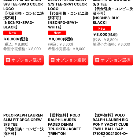
S/S TEE-SPA3 COLOR
S/S TEE-SPA1 COLOR
S/S TEE
LOGO
LOGO
【代金引換・コンビニ決
【代金引換・コンビニ決
【代金引換・コンビニ決
済不可】
済不可】
済不可】
[
NSCNP3-BLK-
[
NSCNP3-SPA3-
[
NSCNP3-SPA1-
BLACK
]
BLACK
]
WHITE
]
￥
8,000
(税別)
￥
8,000
(税別)
￥
8,000
(税別)
(
税込
:
￥
8,800
)
(
税込
:
￥
8,800
)
(
税込
:
￥
8,800
)
希望小売価格
:
￥
8,000
希望小売価格
:
￥
8,000
希望小売価格
:
￥
8,000
オプション選択
オプション選択
オプション選択
POLO RALPH LAUREN
【送料無料】POLO
【送料無料】POLO
SLIM FIT 3PCS CREW
RALPH LAUREN
RALPH LAUREN BIG
S/S TEE
FADED DENIM
PONY YACHT CLUB
【代金引換・コンビニ決
TRUCKER JACKET
TWILL BALL CAP
済不可】
TRENTON
[
710B20021001-D-