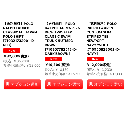
【送料無料】POLO
【送料無料】POLO
【送料無料】POLO
RALPH LAUREN
RALPH LAUREN 5.75
RALPH LAUREN
CLASSIC FIT JAPAN
INCH TRAVELER
CUSTOM SLIM
POLO SHIRT
CLASSIC SWIM
STRIPED TEE
[
710B21732001-D-
TRUNK NUTMEG
NEWPORT
RED
]
BRWN
NAVY/WHITE
[
710957782513-D-
[
710956828502-D-
DARK BROWN
]
NAVY
]
￥
32,000
(税別)
(
税込
:
￥
35,200
)
￥
16,500
(税別)
￥
12,000
(税別)
希望小売価格
:
￥
32,000
(
税込
:
￥
18,150
)
(
税込
:
￥
13,200
)
希望小売価格
:
￥
16,500
希望小売価格
:
￥
12,000
オプション選択
オプション選択
オプション選択