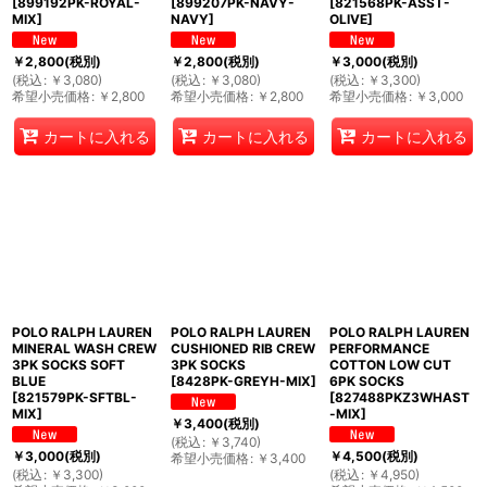
[
899192PK-ROYAL-
[
899207PK-NAVY-
[
821568PK-ASST-
MIX
]
NAVY
]
OLIVE
]
￥
2,800
(税別)
￥
2,800
(税別)
￥
3,000
(税別)
(
税込
:
￥
3,080
)
(
税込
:
￥
3,080
)
(
税込
:
￥
3,300
)
希望小売価格
:
￥
2,800
希望小売価格
:
￥
2,800
希望小売価格
:
￥
3,000
カートに入れる
カートに入れる
カートに入れる
POLO RALPH LAUREN
POLO RALPH LAUREN
POLO RALPH LAUREN
MINERAL WASH CREW
CUSHIONED RIB CREW
PERFORMANCE
3PK SOCKS SOFT
3PK SOCKS
COTTON LOW CUT
BLUE
[
8428PK-GREYH-MIX
]
6PK SOCKS
[
821579PK-SFTBL-
[
827488PKZ3WHAST
MIX
]
-MIX
]
￥
3,400
(税別)
(
税込
:
￥
3,740
)
￥
3,000
(税別)
￥
4,500
(税別)
希望小売価格
:
￥
3,400
(
税込
:
￥
3,300
)
(
税込
:
￥
4,950
)