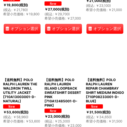
￥
21,000
(税別)
￥
19,800
(税別)
(
税込
:
￥
23,100
)
￥
27,000
(税別)
(
税込
:
￥
21,780
)
希望小売価格
:
￥
21,000
希望小売価格
:
￥
19,800
(
税込
:
￥
29,700
)
希望小売価格
:
￥
27,000
オプション選択
オプション選択
オプション選択
【送料無料】POLO
【送料無料】POLO
【送料無料】POLO
RALPH LAUREN THE
RALPH LAUREN
RALPH LAUREN
WALDRON TWILL
ISLAND LOOPBACK
REPAIR CHAMBRAY
UTILITY JACKET
SWEATSHIRT DESERT
SHIRT MEDIUM INDIGO
[
710A13003001-D-
PINK
[
710P08233001-D-
NATURAL
]
[
710A12485001-D-
BLUE
]
PINK
]
￥
53,600
(税別)
￥
31,500
(税別)
￥
23,000
(税別)
(
税込
:
￥
58,960
)
(
税込
:
￥
34,650
)
希望小売価格
:
￥
53,600
(
税込
:
￥
25,300
)
希望小売価格
:
￥
31,500
希望小売価格
:
￥
23,000