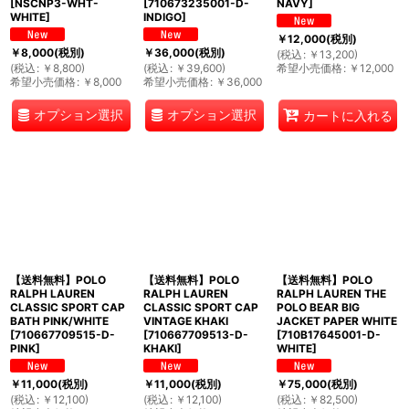
[
NSCNP3-WHT-
[
710673235001-D-
NAVY
]
WHITE
]
INDIGO
]
￥
12,000
(税別)
￥
8,000
(税別)
￥
36,000
(税別)
(
税込
:
￥
13,200
)
(
税込
:
￥
8,800
)
(
税込
:
￥
39,600
)
希望小売価格
:
￥
12,000
希望小売価格
:
￥
8,000
希望小売価格
:
￥
36,000
オプション選択
オプション選択
カートに入れる
【送料無料】POLO
【送料無料】POLO
【送料無料】POLO
RALPH LAUREN
RALPH LAUREN
RALPH LAUREN THE
CLASSIC SPORT CAP
CLASSIC SPORT CAP
POLO BEAR BIG
BATH PINK/WHITE
VINTAGE KHAKI
JACKET PAPER WHITE
[
710667709515-D-
[
710667709513-D-
[
710B17645001-D-
PINK
]
KHAKI
]
WHITE
]
￥
11,000
(税別)
￥
11,000
(税別)
￥
75,000
(税別)
(
税込
:
￥
12,100
)
(
税込
:
￥
12,100
)
(
税込
:
￥
82,500
)