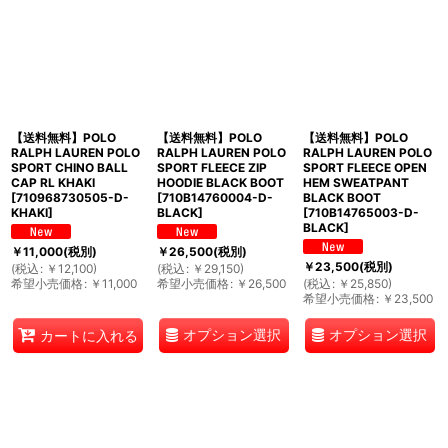
絞り込む
【送料無料】POLO
【送料無料】POLO
【送料無料】POLO
RALPH LAUREN POLO
RALPH LAUREN POLO
RALPH LAUREN POLO
SPORT CHINO BALL
SPORT FLEECE ZIP
SPORT FLEECE OPEN
CAP RL KHAKI
HOODIE BLACK BOOT
HEM SWEATPANT
[
710968730505-D-
[
710B14760004-D-
BLACK BOOT
KHAKI
]
BLACK
]
[
710B14765003-D-
BLACK
]
￥
11,000
(税別)
￥
26,500
(税別)
￥
23,500
(税別)
(
税込
:
￥
12,100
)
(
税込
:
￥
29,150
)
希望小売価格
:
￥
11,000
希望小売価格
:
￥
26,500
(
税込
:
￥
25,850
)
希望小売価格
:
￥
23,500
オプション選択
オプション選択
カートに入れる