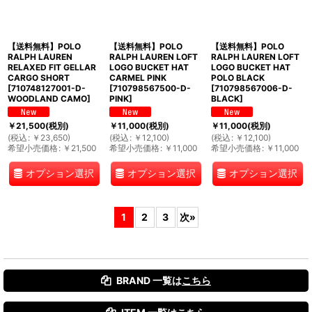
【送料無料】POLO
【送料無料】POLO
【送料無料】POLO
RALPH LAUREN
RALPH LAUREN LOFT
RALPH LAUREN LOFT
RELAXED FIT GELLAR
LOGO BUCKET HAT
LOGO BUCKET HAT
CARGO SHORT
CARMEL PINK
POLO BLACK
[
710748127001-D-
[
710798567500-D-
[
710798567006-D-
WOODLAND CAMO
]
PINK
]
BLACK
]
￥
21,500
(税別)
￥
11,000
(税別)
￥
11,000
(税別)
(
税込
:
￥
23,650
)
(
税込
:
￥
12,100
)
(
税込
:
￥
12,100
)
希望小売価格
:
￥
21,500
希望小売価格
:
￥
11,000
希望小売価格
:
￥
11,000
オプション選択
オプション選択
オプション選択
1
2
3
次
»
BRAND 一覧は
こちら