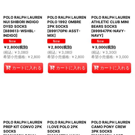
POLO RALPH LAUREN
POLO RALPH LAUREN
POLO RALPH LAUREN
NUI SHIBORI INDIGO
POLO 1992 OMBRE
ATHLETIC CLUB MINI
DYED SOCKS
2PK SOCKS
BEARS SOCKS
[
889613-WSHBL-
[
899170PK-ASST-
[
899947PK-NAVY-
INDIGO
]
MIX
]
NAVY
]
￥
2,800
(税別)
￥
2,800
(税別)
￥
3,000
(税別)
(
税込
:
￥
3,080
)
(
税込
:
￥
3,080
)
(
税込
:
￥
3,300
)
希望小売価格
:
￥
2,800
希望小売価格
:
￥
2,800
希望小売価格
:
￥
3,000
カートに入れる
カートに入れる
カートに入れる
POLO RALPH LAUREN
POLO RALPH LAUREN
POLO RALPH LAUREN
PREP KIT CONVO 2PK
I LOVE POLO 2PK
CAMO PONY CREW
SOCKS
SOCKS
3PK SOCKS