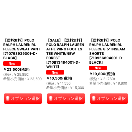
【送料無料】POLO
【SALE】【送料無料】
【送料無料】POLO
RALPH LAUREN RL
POLO RALPH LAUREN
RALPH LAUREN RL
FLEECE SWEAT PANT
ATHL WING FOOT LS
FLEECE 8.5" INSEAM
[
710793939001-D-
TEE WHITE/NEW
SHORTS
BLACK
]
FOREST
[
710956894001-D-
[
710B13484001-D-
BLACK
]
WHITE
]
￥
23,500
(税別)
￥
19,800
(税別)
(
税込
:
￥
25,850
)
￥
10,500
(税別)
希望小売価格
:
￥
23,500
(
税込
:
￥
21,780
)
(
税込
:
￥
11,550
)
希望小売価格
:
￥
19,800
希望小売価格
:
￥
15,000
オプション選択
オプション選択
オプション選択