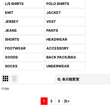
L/S SHIRTS
POLO SHIRTS
KNIT
JACKET
JERSEY
VEST
JEANS
PANTS
SHORTS
HEADWEAR
FOOTWEAR
ACCESSORY
GOODS
BACK PACK/BAG
SOCKS
UNDERWEAR
表示順変更
閉じる
175
件
表示数
:
1
2
3
次
»
並び順
: