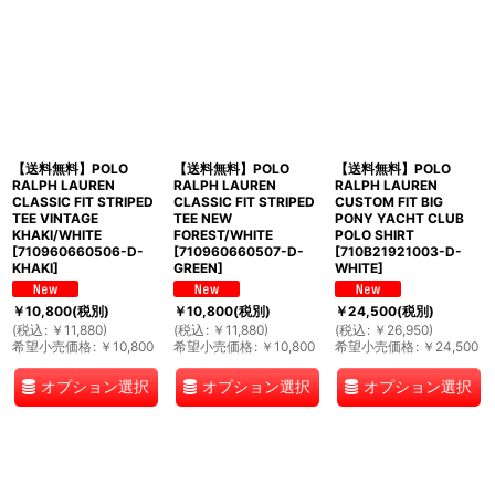
【送料無料】POLO
【送料無料】POLO
【送料無料】POLO
RALPH LAUREN
RALPH LAUREN
RALPH LAUREN
CLASSIC FIT STRIPED
CLASSIC FIT STRIPED
CUSTOM FIT BIG
TEE VINTAGE
TEE NEW
PONY YACHT CLUB
KHAKI/WHITE
FOREST/WHITE
POLO SHIRT
[
710960660506-D-
[
710960660507-D-
[
710B21921003-D-
KHAKI
]
GREEN
]
WHITE
]
￥
10,800
(税別)
￥
10,800
(税別)
￥
24,500
(税別)
(
税込
:
￥
11,880
)
(
税込
:
￥
11,880
)
(
税込
:
￥
26,950
)
希望小売価格
:
￥
10,800
希望小売価格
:
￥
10,800
希望小売価格
:
￥
24,500
オプション選択
オプション選択
オプション選択