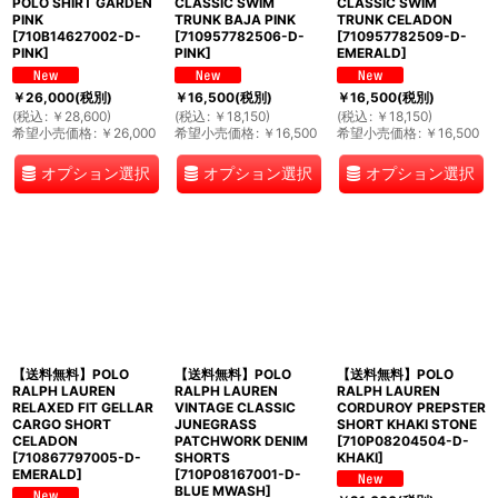
POLO SHIRT GARDEN
CLASSIC SWIM
CLASSIC SWIM
PINK
TRUNK BAJA PINK
TRUNK CELADON
[
710B14627002-D-
[
710957782506-D-
[
710957782509-D-
PINK
]
PINK
]
EMERALD
]
￥
26,000
(税別)
￥
16,500
(税別)
￥
16,500
(税別)
(
税込
:
￥
28,600
)
(
税込
:
￥
18,150
)
(
税込
:
￥
18,150
)
希望小売価格
:
￥
26,000
希望小売価格
:
￥
16,500
希望小売価格
:
￥
16,500
オプション選択
オプション選択
オプション選択
【送料無料】POLO
【送料無料】POLO
【送料無料】POLO
RALPH LAUREN
RALPH LAUREN
RALPH LAUREN
RELAXED FIT GELLAR
VINTAGE CLASSIC
CORDUROY PREPSTER
CARGO SHORT
JUNEGRASS
SHORT KHAKI STONE
CELADON
PATCHWORK DENIM
[
710P08204504-D-
[
710867797005-D-
SHORTS
KHAKI
]
EMERALD
]
[
710P08167001-D-
BLUE MWASH
]