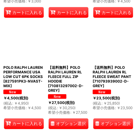
希望小売価格
:
￥
3,000
希望小売価格
:
￥
4,500
カートに入れる
カートに入れる
カートに入れる
POLO RALPH LAUREN
【送料無料】POLO
【送料無料】POLO
PERFORMANCE USA
RALPH LAUREN RL
RALPH LAUREN RL
LOW CUT 6PK SOCKS
FLEECE FULL ZIP
FLEECE SWEAT PANT
[
827591PK3-NVAST-
HOODIE
[
710793939002-D-
MIX
]
[
710813297002-D-
GREY
]
GREY
]
￥
4,500
(税別)
￥
23,500
(税別)
￥
27,500
(税別)
(
税込
:
￥
4,950
)
(
税込
:
￥
25,850
)
希望小売価格
:
￥
4,500
(
税込
:
￥
30,250
)
希望小売価格
:
￥
23,500
希望小売価格
:
￥
27,500
オプション選択
オプション選択
カートに入れる