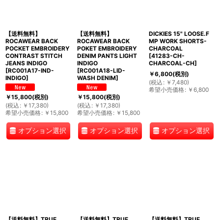
【送料無料】
【送料無料】
DICKIES 15" LOOSE.F
ROCAWEAR BACK
ROCAWEAR BACK
MP WORK SHORTS-
POCKET EMBROIDERY
POKET EMBROIDERY
CHARCOAL
CONTRAST STITCH
DENIM PANTS LIGHT
[
41283-CH-
JEANS INDIGO
INDIGO
CHARCOAL-CH
]
[
RC001A17-IND-
[
RC001A18-LID-
￥
6,800
(税別)
INDIGO
]
WASH DENIM
]
(
税込
:
￥
7,480
)
希望小売価格
:
￥
6,800
￥
15,800
(税別)
￥
15,800
(税別)
(
税込
:
￥
17,380
)
(
税込
:
￥
17,380
)
希望小売価格
:
￥
15,800
希望小売価格
:
￥
15,800
オプション選択
オプション選択
オプション選択
【送料無料】TRUE
【送料無料】TRUE
【送料無料】TRUE