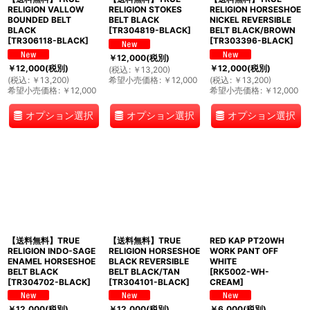
RELIGION VALLOW
RELIGION STOKES
RELIGION HORSESHOE
BOUNDED BELT
BELT BLACK
NICKEL REVERSIBLE
BLACK
[
TR304819-BLACK
]
BELT BLACK/BROWN
[
TR306118-BLACK
]
[
TR303396-BLACK
]
￥
12,000
(税別)
￥
12,000
(税別)
￥
12,000
(税別)
(
税込
:
￥
13,200
)
(
税込
:
￥
13,200
)
希望小売価格
:
￥
12,000
(
税込
:
￥
13,200
)
希望小売価格
:
￥
12,000
希望小売価格
:
￥
12,000
オプション選択
オプション選択
オプション選択
【送料無料】TRUE
【送料無料】TRUE
RED KAP PT20WH
RELIGION INDO-SAGE
RELIGION HORSESHOE
WORK PANT OFF
ENAMEL HORSESHOE
BLACK REVERSIBLE
WHITE
BELT BLACK
BELT BLACK/TAN
[
RK5002-WH-
[
TR304702-BLACK
]
[
TR304101-BLACK
]
CREAM
]
￥
12,000
(税別)
￥
12,000
(税別)
￥
6,000
(税別)