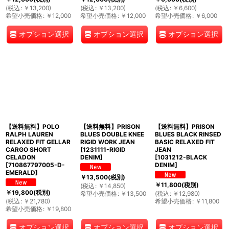
(
税込
:
￥
13,200
)
(
税込
:
￥
13,200
)
(
税込
:
￥
6,600
)
希望小売価格
:
￥
12,000
希望小売価格
:
￥
12,000
希望小売価格
:
￥
6,000
オプション選択
オプション選択
オプション選択
【送料無料】POLO
【送料無料】PRISON
【送料無料】PRISON
RALPH LAUREN
BLUES DOUBLE KNEE
BLUES BLACK RINSED
RELAXED FIT GELLAR
RIGID WORK JEAN
BASIC RELAXED FIT
CARGO SHORT
[
1231111-RIGID
JEAN
CELADON
DENIM
]
[
1031212-BLACK
[
710867797005-D-
DENIM
]
EMERALD
]
￥
13,500
(税別)
￥
11,800
(税別)
(
税込
:
￥
14,850
)
￥
19,800
(税別)
希望小売価格
:
￥
13,500
(
税込
:
￥
12,980
)
(
税込
:
￥
21,780
)
希望小売価格
:
￥
11,800
希望小売価格
:
￥
19,800
オプション選択
オプション選択
オプション選択