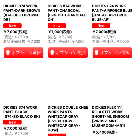
DICKIES 874 WORK
DICKIES 874 WORK
DICKIES 874 WORK
PANT-DARK BROWN
PANT-CHARCOAL
PANT-AIRFORCE BLUE
[
874-DB-D.BROWN-
[
874-CH-CHARCOAL-
[
874-AF-AIRFORCE
DB
]
CH
]
BLUE-AF
]
￥
7,000
(税別)
￥
7,000
(税別)
￥
7,000
(税別)
(
税込
:
￥
7,700
)
(
税込
:
￥
7,700
)
(
税込
:
￥
7,700
)
希望小売価格
:
￥
7,000
希望小売価格
:
￥
7,000
希望小売価格
:
￥
7,000
オプション選択
オプション選択
オプション選択
DICKIES 874 WORK
DICKIES DOUBLE KNEE
DICKIES FLEX 11"
PANT-BLACK
WORK PANTS-
RELAX FIT WORK
[
874-BK-BLACK-BK
]
WHITECAP GRAY
SHORT-MUSHROOM
[
85283-HGW-
[
WR852-MR1-
WHITECAP GRAY-
MUSHROOM-MR1
]
￥
7,000
(税別)
HGW
]
￥
5,400
(税別)
(
税込
:
￥
7,700
)