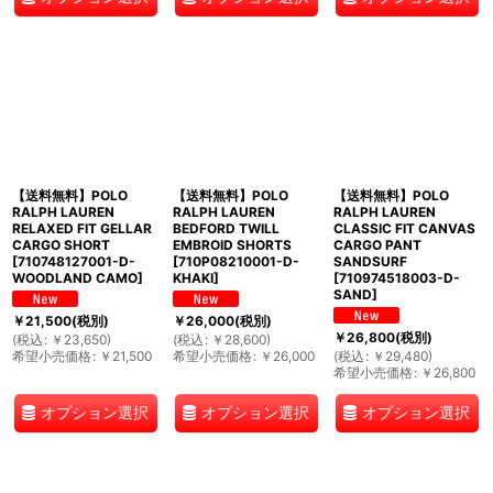
【送料無料】POLO
【送料無料】POLO
【送料無料】POLO
RALPH LAUREN
RALPH LAUREN
RALPH LAUREN
RELAXED FIT GELLAR
BEDFORD TWILL
CLASSIC FIT CANVAS
CARGO SHORT
EMBROID SHORTS
CARGO PANT
[
710748127001-D-
[
710P08210001-D-
SANDSURF
WOODLAND CAMO
]
KHAKI
]
[
710974518003-D-
SAND
]
￥
21,500
(税別)
￥
26,000
(税別)
￥
26,800
(税別)
(
税込
:
￥
23,650
)
(
税込
:
￥
28,600
)
希望小売価格
:
￥
21,500
希望小売価格
:
￥
26,000
(
税込
:
￥
29,480
)
希望小売価格
:
￥
26,800
オプション選択
オプション選択
オプション選択