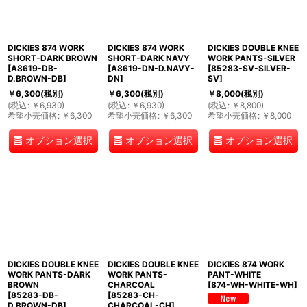
DICKIES 874 WORK
DICKIES 874 WORK
DICKIES DOUBLE KNEE
SHORT-DARK BROWN
SHORT-DARK NAVY
WORK PANTS-SILVER
[
A8619-DB-
[
A8619-DN-D.NAVY-
[
85283-SV-SILVER-
D.BROWN-DB
]
DN
]
SV
]
￥
6,300
(税別)
￥
6,300
(税別)
￥
8,000
(税別)
(
税込
:
￥
6,930
)
(
税込
:
￥
6,930
)
(
税込
:
￥
8,800
)
希望小売価格
:
￥
6,300
希望小売価格
:
￥
6,300
希望小売価格
:
￥
8,000
オプション選択
オプション選択
オプション選択
DICKIES DOUBLE KNEE
DICKIES DOUBLE KNEE
DICKIES 874 WORK
WORK PANTS-DARK
WORK PANTS-
PANT-WHITE
BROWN
CHARCOAL
[
874-WH-WHITE-WH
]
[
85283-DB-
[
85283-CH-
D.BROWN-DB
]
CHARCOAL-CH
]