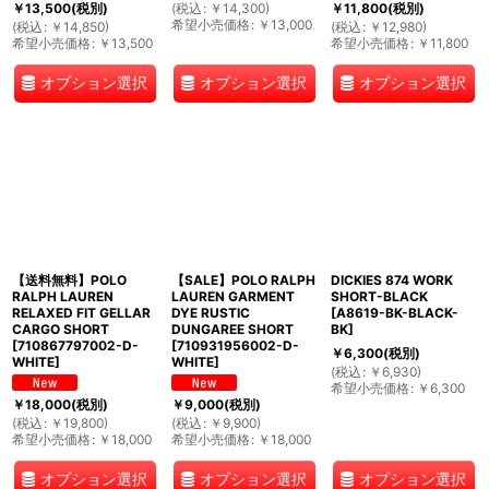
(
税込
:
￥
14,300
)
￥
13,500
(税別)
￥
11,800
(税別)
希望小売価格
:
￥
13,000
(
税込
:
￥
14,850
)
(
税込
:
￥
12,980
)
希望小売価格
:
￥
13,500
希望小売価格
:
￥
11,800
オプション選択
オプション選択
オプション選択
【送料無料】POLO
【SALE】POLO RALPH
DICKIES 874 WORK
RALPH LAUREN
LAUREN GARMENT
SHORT-BLACK
RELAXED FIT GELLAR
DYE RUSTIC
[
A8619-BK-BLACK-
CARGO SHORT
DUNGAREE SHORT
BK
]
[
710867797002-D-
[
710931956002-D-
￥
6,300
(税別)
WHITE
]
WHITE
]
(
税込
:
￥
6,930
)
希望小売価格
:
￥
6,300
￥
18,000
(税別)
￥
9,000
(税別)
(
税込
:
￥
19,800
)
(
税込
:
￥
9,900
)
希望小売価格
:
￥
18,000
希望小売価格
:
￥
18,000
オプション選択
オプション選択
オプション選択