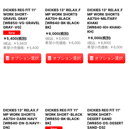
DICKIES REG FIT 11"
DICKIES 13" RELAX.F
DICKIES 13" RELAX.F
WORK SHORT-
MP WORK SHORTS
MP WORK SHORTS
GRAVEL GRAY
A875H-BLACK
A875H-MILITARY
[
WR850-VG-GRAVEL
[
WR640-BK-BLACK-
KHAKI
GRAY-VG
]
BK
]
[
WR640-KH-KHAKI-
KH
]
￥
6,000
(税別)
￥
6,000
(税別)
(
税込
:
￥
6,600
)
￥
5,400
(税別)
希望小売価格
:
￥
6,000
(
税込
:
￥
6,600
)
(
税込
:
￥
5,940
)
希望小売価格
:
￥
6,000
希望小売価格
:
￥
5,400
オプション選択
オプション選択
オプション選択
DICKIES 13" RELAX.F
DICKIES REG FIT 11"
DICKIES REG FIT 11"
MP WORK SHORTS
WORK SHORT-BLACK
WORK SHORT-
A875H-DARK NAVY
[
WR850-BK-BLACK-
DESERT SAND
[
WR640-DN-D.NAVY-
BK
]
[
WR850-DS-DESERT
DN
]
SAND-DS
]