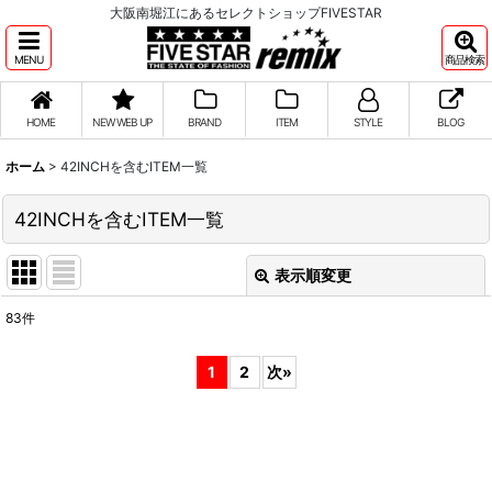
大阪南堀江にあるセレクトショップFIVESTAR
MENU
商品検索
HOME
NEW WEB UP
BRAND
ITEM
STYLE
BLOG
ホーム
>
42INCHを含むITEM一覧
42INCHを含むITEM一覧
表示順変更
閉じる
83
件
表示数
:
1
2
次
»
並び順
:
絞り込む