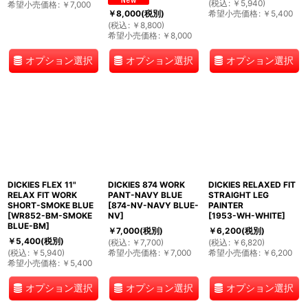
(
税込
:
￥
5,940
)
希望小売価格
:
￥
7,000
希望小売価格
:
￥
5,400
￥
8,000
(税別)
(
税込
:
￥
8,800
)
希望小売価格
:
￥
8,000
オプション選択
オプション選択
オプション選択
DICKIES FLEX 11"
DICKIES 874 WORK
DICKIES RELAXED FIT
RELAX FIT WORK
PANT-NAVY BLUE
STRAIGHT LEG
SHORT-SMOKE BLUE
[
874-NV-NAVY BLUE-
PAINTER
[
WR852-BM-SMOKE
NV
]
[
1953-WH-WHITE
]
BLUE-BM
]
￥
7,000
(税別)
￥
6,200
(税別)
￥
5,400
(税別)
(
税込
:
￥
7,700
)
(
税込
:
￥
6,820
)
(
税込
:
￥
5,940
)
希望小売価格
:
￥
7,000
希望小売価格
:
￥
6,200
希望小売価格
:
￥
5,400
オプション選択
オプション選択
オプション選択