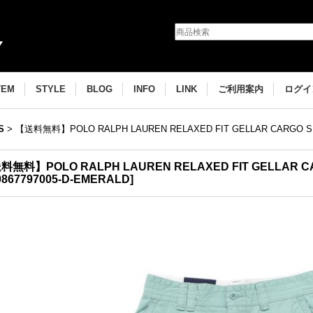
TEM
STYLE
BLOG
INFO
LINK
ご利用案内
ログイ
S
>
【送料無料】POLO RALPH LAUREN RELAXED FIT GELLAR CARGO S
料無料】POLO RALPH LAUREN RELAXED FIT GELLAR C
0867797005-D-EMERALD
]