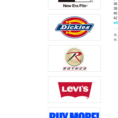
3
3
4
4
■
※
※