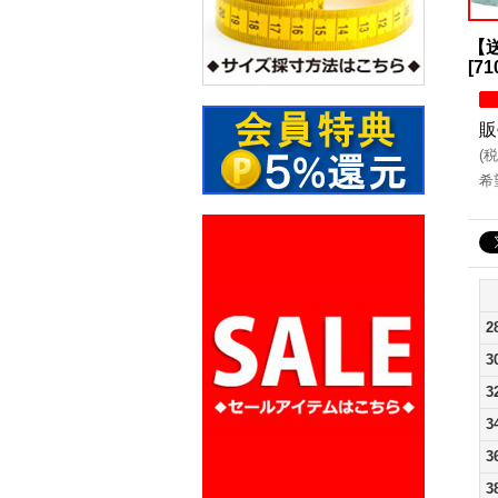
【送
[
71
販
(
税
希
2
3
3
3
3
3