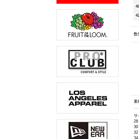
4
4
数
素
サ
2
3
3
3