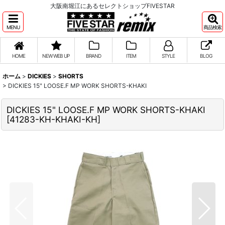
大阪南堀江にあるセレクトショップFIVESTAR
MENU
商品検索
HOME
NEW WEB UP
BRAND
ITEM
STYLE
BLOG
ホーム
>
DICKIES
>
SHORTS
>
DICKIES 15" LOOSE.F MP WORK SHORTS-KHAKI
DICKIES 15" LOOSE.F MP WORK SHORTS-KHAKI
[
41283-KH-KHAKI-KH
]