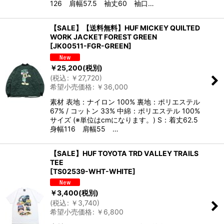
126 肩幅57.5 袖丈60 袖口…
【SALE】【送料無料】HUF MICKEY QUILTED
WORK JACKET FOREST GREEN
[
JK00511-FGR-GREEN
]
￥
25,200
(税別)
(
税込
:
￥
27,720
)
希望小売価格
:
￥
36,000
素材 表地：ナイロン 100% 裏地：ポリエステル
67% / コットン 33% 中綿：ポリエステル 100%
サイズ (※単位はcmになります。) S：着丈62.5
身幅116 肩幅55 …
【SALE】HUF TOYOTA TRD VALLEY TRAILS
TEE
[
TS02539-WHT-WHITE
]
￥
3,400
(税別)
(
税込
:
￥
3,740
)
希望小売価格
:
￥
6,800