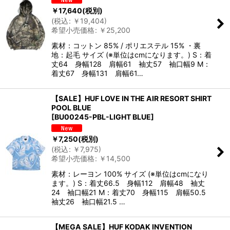
￥
17,640
(税別)
(
税込
:
￥
19,404
)
希望小売価格
:
￥
25,200
素材：コットン 85% / ポリエステル 15% ・裏
地：起毛 サイズ (※単位はcmになります。) S：着
丈64 身幅128 肩幅61 袖丈57 袖口幅9 M：
着丈67 身幅131 肩幅61…
【SALE】HUF LOVE IN THE AIR RESORT SHIRT
POOL BLUE
[
BU00245-PBL-LIGHT BLUE
]
￥
7,250
(税別)
(
税込
:
￥
7,975
)
希望小売価格
:
￥
14,500
素材：レーヨン 100% サイズ (※単位はcmになり
ます。) S：着丈66.5 身幅112 肩幅48 袖丈
24 袖口幅21 M：着丈70 身幅115 肩幅50.5
袖丈26 袖口幅21.5 …
【MEGA SALE】HUF KODAK INVENTION