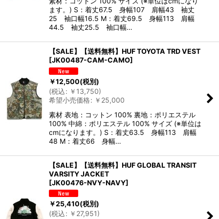
素材：コットン 100% サイズ (※単位はcmになり
ます。) S：着丈67.5 身幅107 肩幅43 袖丈
25 袖口幅16.5 M：着丈69.5 身幅113 肩幅
44.5 袖丈25.5 袖口幅…
【SALE】【送料無料】HUF TOYOTA TRD VEST
[
JK00487-CAM-CAMO
]
￥
12,500
(税別)
(
税込
:
￥
13,750
)
希望小売価格
:
￥
25,000
素材 表地：コットン 100% 裏地：ポリエステル
100% 中綿：ポリエステル 100% サイズ (※単位は
cmになります。) S：着丈63.5 身幅113 肩幅
48 M：着丈66 身幅…
【SALE】【送料無料】HUF GLOBAL TRANSIT
VARSITY JACKET
[
JK00476-NVY-NAVY
]
￥
25,410
(税別)
(
税込
:
￥
27,951
)