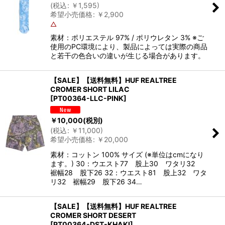
(
税込
:
￥
1,595
)
希望小売価格
:
￥
2,900
△
素材：ポリエステル 97% / ポリウレタン 3% ※ご
使用のPC環境により、製品によっては実際の商品
と若干の色合いの違いが生じる場合があります。
【SALE】【送料無料】HUF REALTREE
CROMER SHORT LILAC
[
PT00364-LLC-PINK
]
￥
10,000
(税別)
(
税込
:
￥
11,000
)
希望小売価格
:
￥
20,000
素材：コットン 100% サイズ (※単位はcmになり
ます。) 30：ウエスト77 股上30 ワタリ32
裾幅28 股下26 32：ウエスト81 股上32 ワタ
リ32 裾幅29 股下26 34…
【SALE】【送料無料】HUF REALTREE
CROMER SHORT DESERT
[
PT00364-DST-KHAKI
]