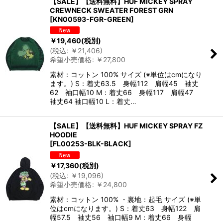
【SALE】【送料無料】HUF MICKEY SPRAY
CREWNECK SWEATER FOREST GRN
[
KN00593-FGR-GREEN
]
￥
19,460
(税別)
(
税込
:
￥
21,406
)
希望小売価格
:
￥
27,800
素材：コットン 100% サイズ (※単位はcmになり
ます。) S：着丈63.5 身幅112 肩幅45 袖丈
62 袖口幅10 M：着丈66 身幅117 肩幅47
袖丈64 袖口幅10 L：着丈…
【SALE】【送料無料】HUF MICKEY SPRAY FZ
HOODIE
[
FL00253-BLK-BLACK
]
￥
17,360
(税別)
(
税込
:
￥
19,096
)
希望小売価格
:
￥
24,800
素材：コットン 100% ・裏地：起毛 サイズ (※単
位はcmになります。) S：着丈63 身幅122 肩
幅57.5 袖丈56 袖口幅9 M：着丈66 身幅