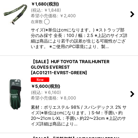
￥
1,680
(税別)
(
税込
:
￥
1,848
)
希望小売価格
:
￥
2,400
在庫数 ◯
サイズ(※単位はcmになります。) ※ストラップ部
分のみ採寸 全長：100 / 幅：2.5 ※上記のサイズ詳
細は商品により若干の誤差が生じる可能性がござ
います。 ※ご使用のPC環境により、製…
【SALE】HUF TOYOTA TRAILHUNTER
GLOVES EVEREST
[
AC01211-EVRST-GREEN
]
￥
5,600
(税別)
(
税込
:
￥
6,160
)
希望小売価格
:
￥
8,000
素材：ポリエステル 98% / スパンデックス 2% サ
イズ(※単位はcmになります。) S-M：手囲い 約
20〜21cm L-XL：手囲い 約22〜23cm ※上記のサ
イズ詳細は商品により…