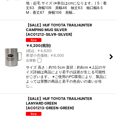
地：起毛 サイズ (※単位はcmになります。) S：着
丈63 身幅106 肩幅46 袖丈63 袖口幅8.5
M：着丈67 身幅106 肩幅…
【SALE】HUF TOYOTA TRAILHUNTER
CAMPING MUG SILVER
[
AC01212-SILVR-SILVER
]
￥
4,200
(税別)
(
税込
:
￥
4,620
)
希望小売価格
:
￥
6,000
在庫数 ◯
サイズ 高さ：約10.5cm 直径：約8cm ※上記のサ
イズ詳細は商品により若干の誤差が生じる可能性
がございます。 ※ご使用のPC環境により、製品に
よっては実際の商品と若干の色合いの違いが生
じ…
【SALE】HUF TOYOTA TRAILHUNTER
LANYARD GREEN
[
AC01213-GREEN-GREEN
]