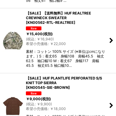
56 袖丈61 袖口幅9 …
【SALE】【送料無料】HUF REALTREE
CREWNECK SWEATER
[
KN00562-RTL-REALTREE
]
￥
15,400
(税別)
(
税込
:
￥
16,940
)
希望小売価格
:
￥
22,000
素材：コットン 100% サイズ (※単位はcmになり
ます。) S：着丈65 身幅108 肩幅45.5 袖丈
62.5 袖口幅10 M：着丈67 身幅117 肩幅
45.5 袖丈65.5 袖口幅10…
【SALE】HUF PLANTLIFE PERFORATED S/S
KNIT TOP SIERRA
[
KN00545-SIE-BROWN
]
￥
9,000
(税別)
(
税込
:
￥
9,900
)
希望小売価格
:
￥
18,000