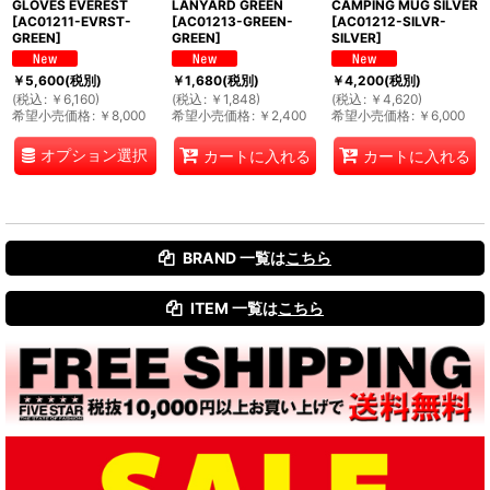
GLOVES EVEREST
LANYARD GREEN
CAMPING MUG SILVER
[
AC01211-EVRST-
[
AC01213-GREEN-
[
AC01212-SILVR-
GREEN
]
GREEN
]
SILVER
]
￥
5,600
(税別)
￥
1,680
(税別)
￥
4,200
(税別)
(
税込
:
￥
6,160
)
(
税込
:
￥
1,848
)
(
税込
:
￥
4,620
)
希望小売価格
:
￥
8,000
希望小売価格
:
￥
2,400
希望小売価格
:
￥
6,000
オプション選択
カートに入れる
カートに入れる
BRAND 一覧は
こちら
ITEM 一覧は
こちら