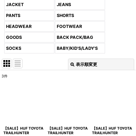
JACKET
JEANS
PANTS
SHORTS
HEADWEAR
FOOTWEAR
GOODS
BACK PACK/BAG
SOCKS
BABY/KID'S/LADY'S
表示順変更
閉じる
3
件
表示数
:
並び順
:
絞り込む
【SALE】HUF TOYOTA
【SALE】HUF TOYOTA
【SALE】HUF TOYOTA
TRAILHUNTER
TRAILHUNTER
TRAILHUNTER