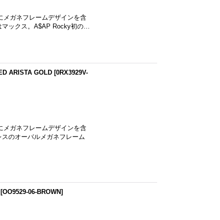
と共にメガネフレームデザインを含
クス。A$AP Rocky初の…
D ARISTA GOLD
[
0RX3929V-
と共にメガネフレームデザインを含
レスのオーバルメガネフレーム
[
OO9529-06-BROWN
]