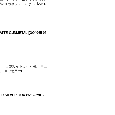
メガネフレームは、A$AP R
ATTE GUNMETAL
[
OO4065-05-
1mm 【公式サイトより引用】 ※上
。 ※ご使用のP…
D SILVER
[
0RX3928V-2501-