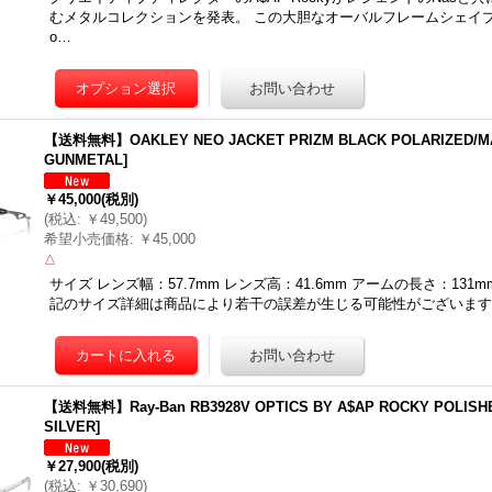
むメタルコレクションを発表。 この大胆なオーバルフレームシェイプの
o…
【送料無料】OAKLEY NEO JACKET PRIZM BLACK POLARIZED/M
GUNMETAL
]
￥45,000
(税別)
(
税込
:
￥49,500
)
希望小売価格
:
￥45,000
△
サイズ レンズ幅：57.7mm レンズ高：41.6mm アームの長さ：13
記のサイズ詳細は商品により若干の誤差が生じる可能性がございます
【送料無料】Ray-Ban RB3928V OPTICS BY A$AP ROCKY POLISHE
SILVER
]
￥27,900
(税別)
(
税込
:
￥30,690
)