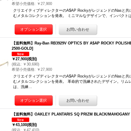
希望小売価格
:
￥27,900
クリエイティブディレクターのA$AP RockyがレジェンドのNas
むメタルコレクションを発表。 ミニマルなデザインで、インパクトはマッ
【送料無料】Ray-Ban RB3929V OPTICS BY A$AP ROCKY POLISHE
2500-GOLD
]
￥27,900
(税別)
(
税込
:
￥30,690
)
希望小売価格
:
￥27,900
クリエイティブディレクターのA$AP RockyがレジェンドのNas
むメタルコレクションを発表。 革命的で洗練されたデザイン。リム
は、洗練…
【送料無料】OAKLEY PLANTARIS SQ PRIZM BLACK/MAHOGANY
￥43,100
(税別)
(
税込
:
￥47,410
)