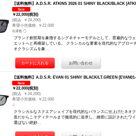
【送料無料】A.D.S.R. ATKINS 2026 01 SHINY BLACK/BLACK
[
ATK
￥22,000
(税別)
(
税込
:
￥24,200
)
希望小売価格
:
￥22,000
在庫数 ◯
ブランド創世期を象徴するシグネチャーモデルとして、普遍的なウェ
エットへと再構築している。 クラシカルな要素を現代的なアプロー
オクラシズムを象…
【送料無料】A.D.S.R. EVAN 01 SHINY BLACK/LT.GREEN
[
EVAN01
￥22,000
(税別)
(
税込
:
￥24,200
)
希望小売価格
:
￥22,000
△
クラシカルなスクエアシェイプを現代的なバランスに仕上げたネオク
造だからこそディテールまで徹底的に追求し、緻密に設計されたワイ
選ばない絶妙…