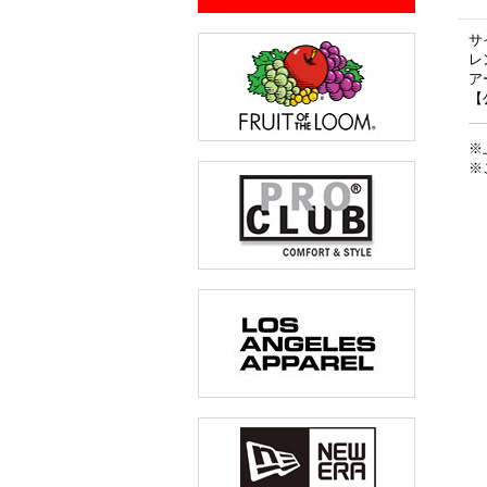
サ
レ
ア
【
※
※