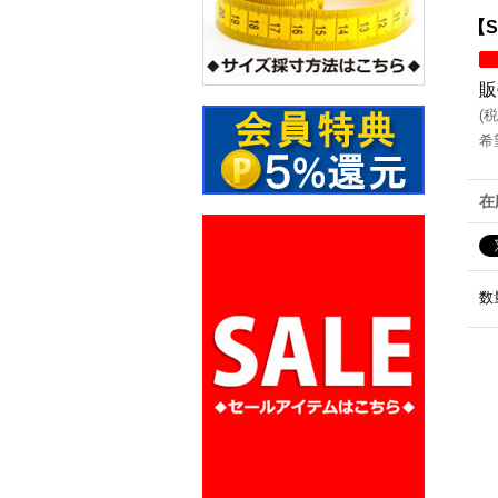
【S
販
(
税
希
在
数