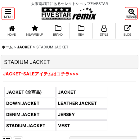
大阪南堀江にあるセレクトショップFIVESTAR
MENU
商品検索
HOME
NEW WEB UP
BRAND
ITEM
STYLE
BLOG
ホーム
>
JACKET
>
STADIUM JACKET
STADIUM JACKET
JACKET-SALEアイテムはコチラ>>>
JACKET (全商品)
JACKET
DOWN JACKET
LEATHER JACKET
DENIM JACKET
JERSEY
STADIUM JACKET
VEST