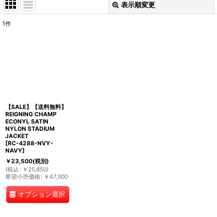
表示順変更
閉じる
1
件
表示数
:
並び順
:
絞り込む
【SALE】【送料無料】
REIGNING CHAMP
ECONYL SATIN
NYLON STADIUM
JACKET
[
RC-4288-NVY-
NAVY
]
￥
23,500
(税別)
(
税込
:
￥
25,850
)
希望小売価格
:
￥
47,000
オプション選択