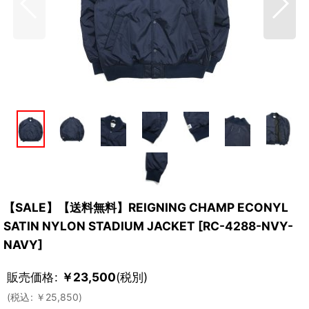
【SALE】【送料無料】REIGNING CHAMP ECONYL
SATIN NYLON STADIUM JACKET
[
RC-4288-NVY-
NAVY
]
販売価格
:
￥
23,500
(税別)
(
税込
:
￥
25,850
)