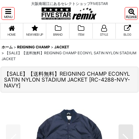
大阪南堀江にあるセレクトショップFIVESTAR
MENU
商品検索
HOME
NEW WEB UP
BRAND
ITEM
STYLE
BLOG
ホーム
>
REIGNING CHAMP
>
JACKET
>
【SALE】【送料無料】REIGNING CHAMP ECONYL SATIN NYLON STADIUM
JACKET
【SALE】【送料無料】REIGNING CHAMP ECONYL
SATIN NYLON STADIUM JACKET
[
RC-4288-NVY-
NAVY
]