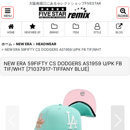
大阪南堀江にあるセレクトショップFIVESTAR
MENU
商品検索
HOME
NEW WEB UP
BRAND
ITEM
STYLE
BLOG
ホーム
>
NEW ERA
>
HEADWEAR
>
NEW ERA 59FIFTY CS DODGERS AS1959 U/PK FB TIF/WHT
NEW ERA 59FIFTY CS DODGERS AS1959 U/PK FB
TIF/WHT
[
71037917-TIFFANY BLUE
]