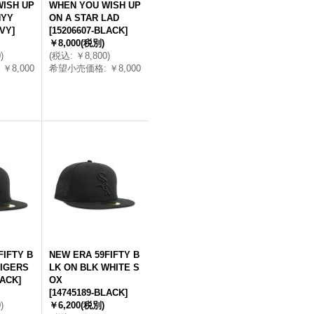
ISH UP
WHEN YOU WISH UP
NYY
ON A STAR LAD
AVY
]
[
15206607-BLACK
]
￥8,000
(税別)
0
)
(
税込
:
￥8,800
)
￥8,000
希望小売価格
:
￥8,000
FIFTY B
NEW ERA 59FIFTY B
TIGERS
LK ON BLK WHITE S
LACK
]
OX
[
14745189-BLACK
]
0
)
￥6,200
(税別)