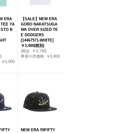
W ERA
【SALE】NEW ERA
 TEE YA
GORO NAKATSUGA
ESTO B
WA OVER SIZED TE
E DODGERS
GHT
[
14467571-WHITE
]
￥3,400
(税別)
(
税込
:
￥3,740
)
0
)
希望小売価格
:
￥6,800
￥5,000
FIFTY
NEW ERA 59FIFTY