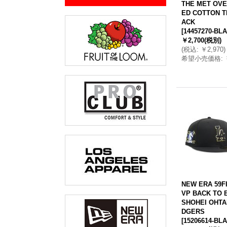
THE MET OVE
ED COTTON T
ACK
[
14457270-BL
￥2,700
(税別)
(
税込
:
￥2,970
)
希望小売価格
:
NEW ERA 59F
VP BACK TO 
SHOHEI OHTA
DGERS
[
15206614-BL