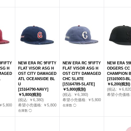
9FIFTY
NEW ERA RC 9FIFTY
NEW ERA RC 9FIFTY
NEW ERA 59
ASG H
FLAT VISOR ASG H
FLAT VISOR ASG H
ODGERS CC 
MAGED
OST CITY DAMAGED
OST CITY DAMAGED
CHAMPION 
L
ATL OCEANSIDE BL
CHC SLATE
[
15165003-B
U
[
15164789-SLATE
]
￥6,200
(税別)
[
15164790-NAVY
]
￥5,800
(税別)
(
税込
:
￥6,82
￥5,800
(税別)
(
税込
:
￥6,380
)
希望小売価格
:
(
税込
:
￥6,380
)
希望小売価格
:
￥5,800
￥5,800
希望小売価格
:
￥5,800
在庫数 ◯
在庫数 ◯