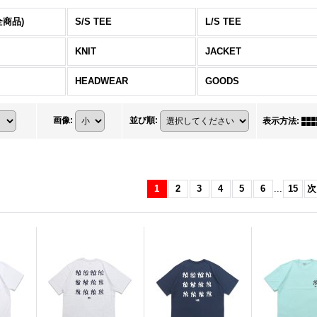
全商品)
S/S TEE
L/S TEE
KNIT
JACKET
HEADWEAR
GOODS
画像
:
並び順
:
表示方法
:
1
2
3
4
5
6
...
15
次