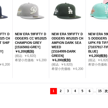
IFTY D
NEW ERA 59FIFTY D
NEW ERA 59FIFTY D
NEW ERA 59
25 CH
ODGERS CC WS2025
ODGERS WS2025 CH
S DODGERS 
T SHIF
CHAMPION GREY
AMPION DARK SEA
U/PK FB TIF
[
15165002-GREY
]
WEED
[
71037917-T
VY
]
￥6,200
(税別)
[
15164999-DARK
BLUE
]
(
税込
:
￥6,820
)
GREEN
]
￥6,200
(税別)
希望小売価格
:
￥6,200
￥6,200
(税別)
(
税込
:
￥6,82
￥6,200
(
税込
:
￥6,820
)
希望小売価格
:
希望小売価格
:
￥6,200
1
2
3
4
5
6
...
15
次