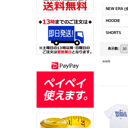
NEW ERA (
HOODIE
SHORTS
表示数
:
444
件