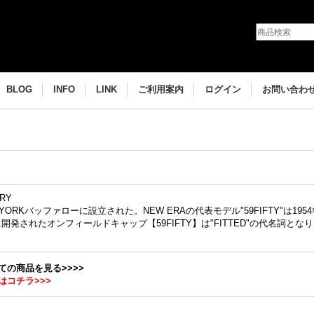
BLOG
INFO
LINK
ご利用案内
ログイン
お問い合わ
ORY
W YORKバッファローに設立された。NEW ERAの代表モデル"59FIFTY"は19
に開発されたオンフィールドキャップ【59FIFTY】は"FITTED"の代名詞
全ての商品を見る>>>>
はコチラ>>>