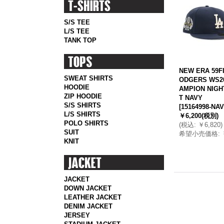
S/S TEE
L/S TEE
TANK TOP
NEW ERA 59F
SWEAT SHIRTS
ODGERS WS20
HOODIE
AMPION NIGH
ZIP HOODIE
T NAVY
S/S SHIRTS
[
15164998-NA
L/S SHIRTS
￥6,200
(税別)
POLO SHIRTS
(
税込
:
￥6,820
)
SUIT
希望小売価格
:
KNIT
JACKET
DOWN JACKET
LEATHER JACKET
DENIM JACKET
JERSEY