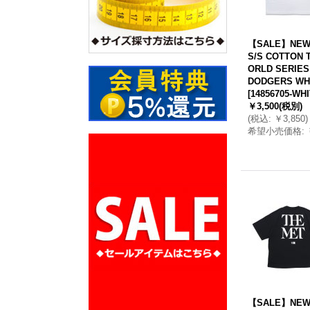
【SALE】NEW
S/S COTTON 
ORLD SERIES
DODGERS WH
[
14856705-WH
￥3,500
(税別)
(
税込
:
￥3,850
)
希望小売価格
:
【SALE】NEW