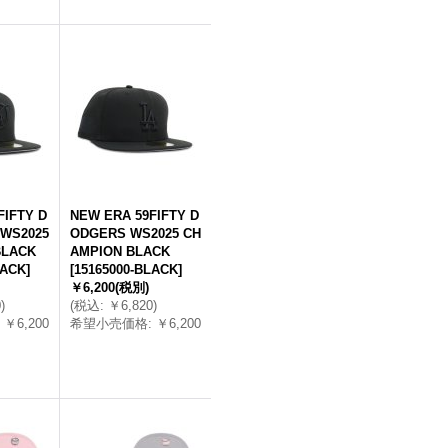
FIFTY D
NEW ERA 59FIFTY D
WS2025
ODGERS WS2025 CH
BLACK
AMPION BLACK
LACK
]
[
15165000-BLACK
]
￥6,200
(税別)
0
)
(
税込
:
￥6,820
)
￥6,200
希望小売価格
:
￥6,200