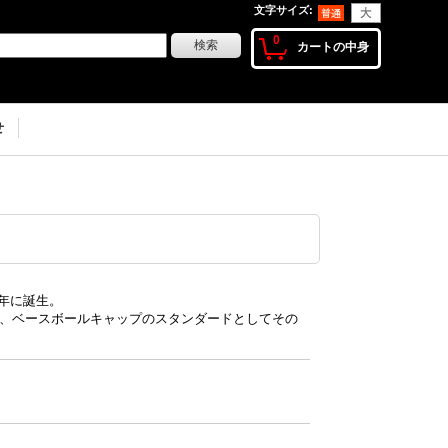
文字サイズ
:
0
カートの中身
せ
54年に誕生。
となり、ベースボールキャップのスタンダードとしてその