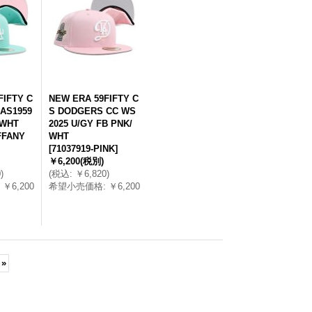
FIFTY C
NEW ERA 59FIFTY C
AS1959
S DODGERS CC WS
/WHT
2025 U/GY FB PNK/
IFFANY
WHT
[
71037919-PINK
]
￥6,200
(税別)
0
)
(
税込
:
￥6,820
)
￥6,200
希望小売価格
:
￥6,200
»