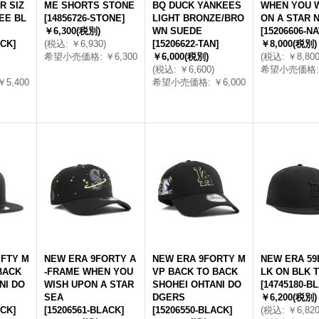
R SIZ
ME SHORTS STONE
BQ DUCK YANKEES
WHEN YOU W
EE BL
[
14856726-STONE
]
LIGHT BRONZE/BRO
ON A STAR 
￥6,300
(税別)
WN SUEDE
[
15206606-N
ACK
]
(
税込
:
￥6,930
)
[
15206622-TAN
]
￥8,000
(税別)
希望小売価格
:
￥6,300
￥6,000
(税別)
(
税込
:
￥8,80
(
税込
:
￥6,600
)
希望小売価格
:
￥5,400
希望小売価格
:
￥6,000
IFTY M
NEW ERA 9FORTY A
NEW ERA 9FORTY M
NEW ERA 59
BACK
-FRAME WHEN YOU
VP BACK TO BACK
LK ON BLK 
NI DO
WISH UPON A STAR
SHOHEI OHTANI DO
[
14745180-B
SEA
DGERS
￥6,200
(税別)
ACK
]
[
15206561-BLACK
]
[
15206550-BLACK
]
(
税込
:
￥6,82