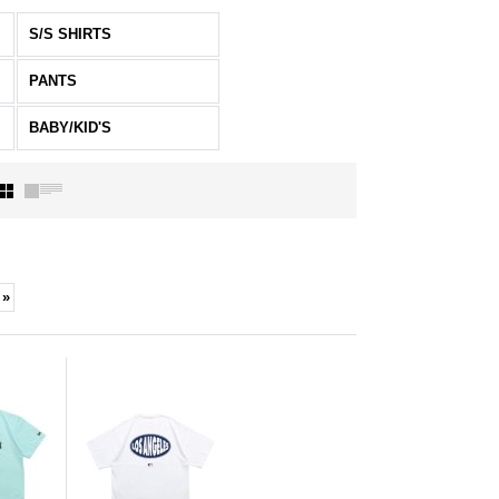
S/S SHIRTS
PANTS
BABY/KID'S
»