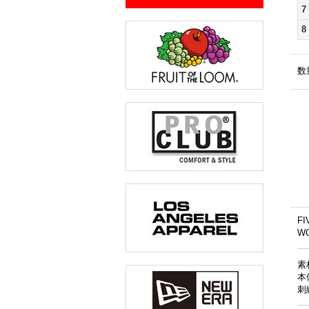
7
8
数
F
W
素
本
刺