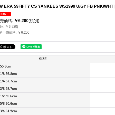
W ERA 59FIFTY CS YANKEES WS1999 U/GY FB PNK/WHT
売価格
:
￥6,200
(税別)
込
:
￥6,820
)
望小売価格
:
￥6,200
SIZE
 55.8cm
 1/8 56.8cm
 1/4 57.7cm
 3/8 58.7cm
 1/2 59.6cm
 5/8 60.6cm
 3/4 61.5cm