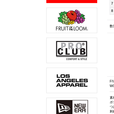
7
8
数
F
W
素
ボ
つ
刺