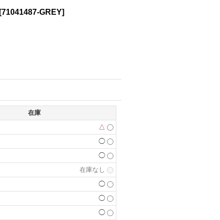
[
71041487-GREY
]
在庫
△
◯
◯
在庫なし
◯
◯
◯