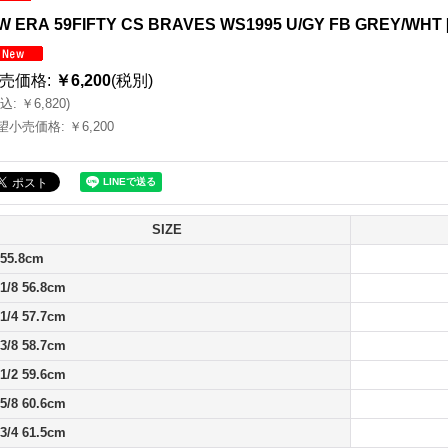
W ERA 59FIFTY CS BRAVES WS1995 U/GY FB GREY/WHT
売価格
:
￥6,200
(税別)
込
:
￥6,820
)
望小売価格
:
￥6,200
SIZE
 55.8cm
 1/8 56.8cm
 1/4 57.7cm
 3/8 58.7cm
 1/2 59.6cm
 5/8 60.6cm
 3/4 61.5cm