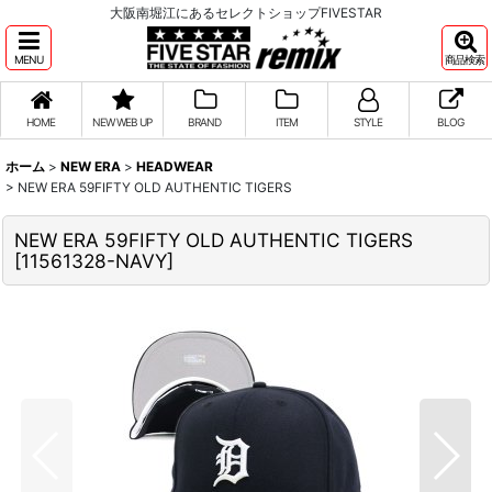
大阪南堀江にあるセレクトショップFIVESTAR
MENU
商品検索
HOME
NEW WEB UP
BRAND
ITEM
STYLE
BLOG
ホーム
>
NEW ERA
>
HEADWEAR
>
NEW ERA 59FIFTY OLD AUTHENTIC TIGERS
NEW ERA 59FIFTY OLD AUTHENTIC TIGERS
[
11561328-NAVY
]