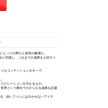
ト
供にとっての野心と探求の象徴だ。
高みに到達し、これまでの成果を上回ろう
ライなコンディションをキープ。
立。
ンスピレーションを与えるもの。
、世界という舞台でのさらなる成果を応援
える、幼いファンには欠かせないアイテ