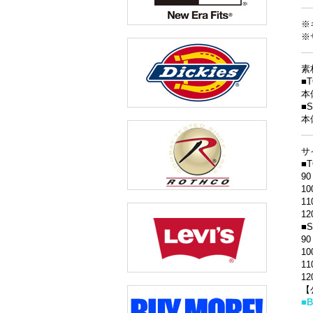
※
※
素
■
本
■
本
サ
■
9
1
1
1
■
9
1
1
1
【
■