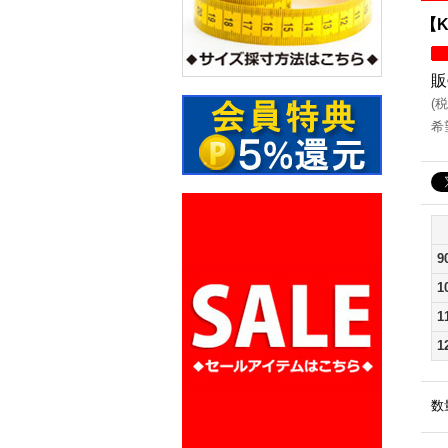
【K
販
(
税
希
9
1
1
1
数