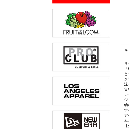
キ
サ
「
と
ク
涼
集
レ
ジ
幼
す
ア
ム
【