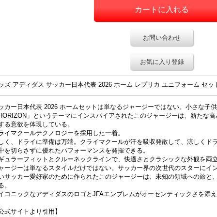
お問い合わせ
お気に入り登録
ッズ アディダス サッカー日本代表 2026 ホーム レプリカ ユニフォーム セッ
ッカー日本代表 2026 ホームセットは単なるジャージーではない。小さな子
HORIZON」というテーマにインスパイアされたこのジャージーは、新たな
する意欲を体現している。
ライマクールテクノロジーを採用した一着。
しく、ドライに準備は万端。クライマクールが汗を吸収発散して、涼しくド
中を切らさずに優れたパフォーマンスを発揮できる。
ギュラーフィットとクルーネックラインで、快適さとクラシックな外観を両
ャージーは単なるスタイルだけではない。サッカー界の次世代のスターにイ
いサッカー愛好家のために作られたこのジャージーは、未知の領域への旅と
る。
イコニックなアディダスのロゴとJFAエンブレムがオーセンティックさを添
。
公式サイトより引用】