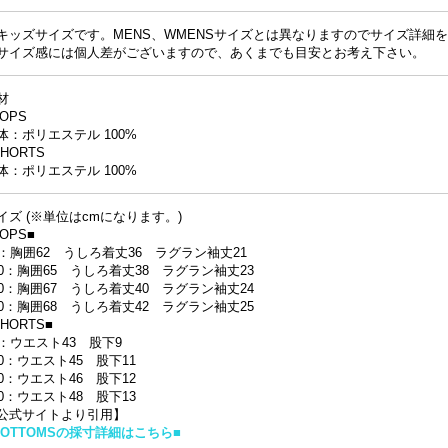
キッズサイズです。MENS、WMENSサイズとは異なりますのでサイズ詳細
サイズ感には個人差がございますので、あくまでも目安とお考え下さい。
材
TOPS
体：ポリエステル 100%
SHORTS
体：ポリエステル 100%
イズ (※単位はcmになります。)
TOPS■
0：胸囲62 うしろ着丈36 ラグラン袖丈21
00：胸囲65 うしろ着丈38 ラグラン袖丈23
10：胸囲67 うしろ着丈40 ラグラン袖丈24
20：胸囲68 うしろ着丈42 ラグラン袖丈25
SHORTS■
0：ウエスト43 股下9
00：ウエスト45 股下11
10：ウエスト46 股下12
20：ウエスト48 股下13
公式サイトより引用】
BOTTOMSの採寸詳細はこちら■