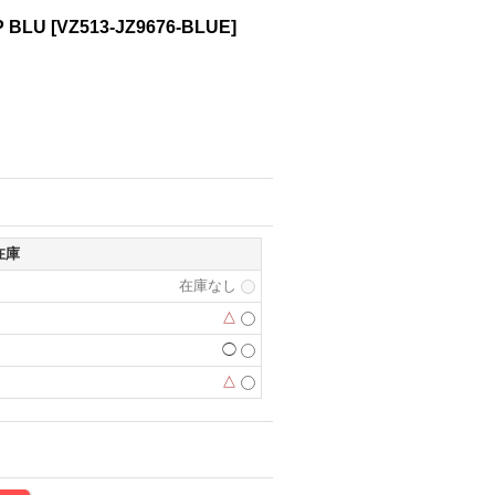
P BLU
[
VZ513-JZ9676-BLUE
]
在庫
在庫なし
△
◯
△