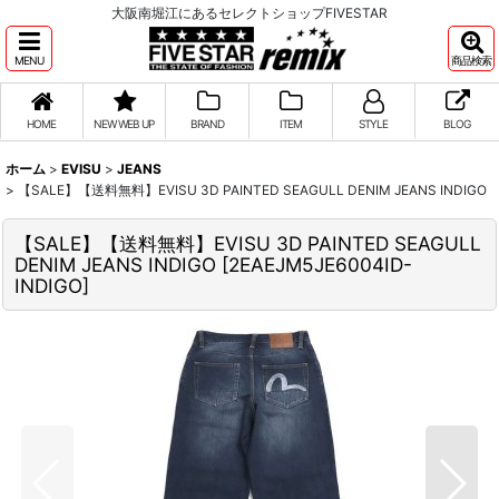
大阪南堀江にあるセレクトショップFIVESTAR
MENU
商品検索
HOME
NEW WEB UP
BRAND
ITEM
STYLE
BLOG
ホーム
>
EVISU
>
JEANS
>
【SALE】【送料無料】EVISU 3D PAINTED SEAGULL DENIM JEANS INDIGO
【SALE】【送料無料】EVISU 3D PAINTED SEAGULL
DENIM JEANS INDIGO
[
2EAEJM5JE6004ID-
INDIGO
]