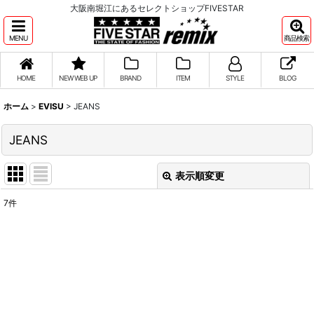
大阪南堀江にあるセレクトショップFIVESTAR
MENU
商品検索
HOME
NEW WEB UP
BRAND
ITEM
STYLE
BLOG
ホーム
>
EVISU
>
JEANS
JEANS
表示順変更
閉じる
7
件
表示数
:
並び順
:
絞り込む