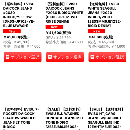
【送料無料】EVISU
【送料無料】EVISU
【送料無料】EVISU
DAICOCK JEANS
DAICOCK JEANS
WHITE SEAGULL
#2030
#2030 INDIGO/WHITE
JEANS #2020
INDIGO/YELLOW
[
DK6S-JP102-WH-
INDIGO/WHITE
[
DK6S-JP102-YE-
RINSE DENIM
]
[
2ESSMM6JE1232-
BLUE MWASH
]
RIGID DENIM
]
￥
41,600
(税別)
￥
41,600
(税別)
￥
41,600
(税別)
(
税込
:
￥
45,760
)
(
税込
:
￥
45,760
)
希望小売価格
:
￥
41,600
(
税込
:
￥
45,760
)
希望小売価格
:
￥
41,600
希望小売価格
:
￥
41,600
オプション選択
オプション選択
オプション選択
【送料無料】EVISU 7-
【SALE】【送料無料】
【SALE】【送料無料】
POCKET DAICOCK
EVISU E.J. WASHED
EVISU HT,CARG
SHADOW WASHED
BONDAGE JEANS MID
JEANS W/SASHIKO
JEANS LT TONE
TONE INDIGO
SEAGULL EMB IND
INDIGO
[
2ESEJM6JE6008-
[
2EAHTM5JE1062-