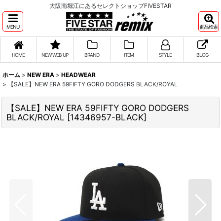
大阪南堀江にあるセレクトショップFIVESTAR
MENU
商品検索
HOME
NEW WEB UP
BRAND
ITEM
STYLE
BLOG
ホーム
>
NEW ERA
>
HEADWEAR
>
【SALE】NEW ERA 59FIFTY GORO DODGERS BLACK/ROYAL
【SALE】NEW ERA 59FIFTY GORO DODGERS
BLACK/ROYAL
[
14346957-BLACK
]