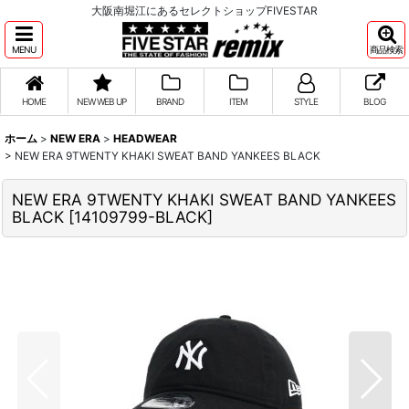
大阪南堀江にあるセレクトショップFIVESTAR
MENU
商品検索
HOME
NEW WEB UP
BRAND
ITEM
STYLE
BLOG
ホーム
>
NEW ERA
>
HEADWEAR
>
NEW ERA 9TWENTY KHAKI SWEAT BAND YANKEES BLACK
NEW ERA 9TWENTY KHAKI SWEAT BAND YANKEES
BLACK
[
14109799-BLACK
]