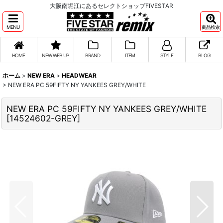
大阪南堀江にあるセレクトショップFIVESTAR
MENU
商品検索
HOME
NEW WEB UP
BRAND
ITEM
STYLE
BLOG
ホーム
>
NEW ERA
>
HEADWEAR
>
NEW ERA PC 59FIFTY NY YANKEES GREY/WHITE
NEW ERA PC 59FIFTY NY YANKEES GREY/WHITE
[
14524602-GREY
]